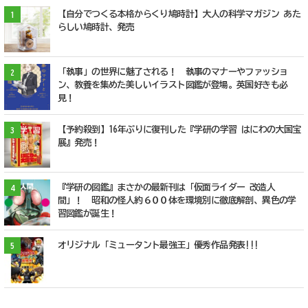
【自分でつくる本格からくり鳩時計】大人の科学マガジン あた
1
らしい鳩時計、発売
「執事」の世界に魅了される！ 執事のマナーやファッショ
2
ン、教養を集めた美しいイラスト図鑑が登場。英国好きも必
見！
【予約殺到】16年ぶりに復刊した『学研の学習 はにわの大国宝
3
展』発売！
『学研の図鑑』まさかの最新刊は「仮面ライダー 改造人
4
間」！ 昭和の怪人約６００体を環境別に徹底解剖、異色の学
習図鑑が誕生！
オリジナル「ミュータント最強王」優秀作品発表!!!
5