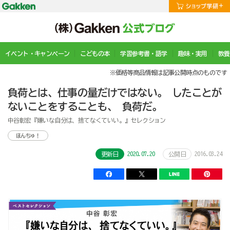
イベント・キャンペーン
こどもの本
学習参考書・語学
趣味・実用
教養
※価格等商品情報は記事公開時点のものです
負荷とは、仕事の量だけではない。 したことが
ないことをすることも、 負荷だ。
中谷彰宏『嫌いな自分は、捨てなくていい。』セレクション
ほんちゅ！
2020.07.20
2016.03.24
更新日
公開日