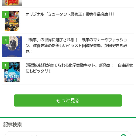
オリジナル「ミュータント最強王」優秀作品発表!!!
3
「執事」の世界に魅了される！ 執事のマナーやファッショ
4
ン、教養を集めた美しいイラスト図鑑が登場。英国好きも必
見！
5種類の結晶が育てられる化学実験キット、新発売！ 自由研究
5
にもピッタリ！
もっと見る
記事検索