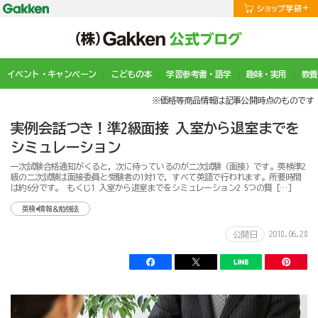
イベント・キャンペーン
こどもの本
学習参考書・語学
趣味・実用
教養
※価格等商品情報は記事公開時点のものです
実例会話つき！準2級面接 入室から退室までを
シミュレーション
一次試験合格通知がくると，次に待っているのが二次試験（面接）です。英検準2
級の二次試験は面接委員と受験者の1対1で，すべて英語で行われます。所要時間
は約6分です。 もくじ1 入室から退室までをシミュレーション2 5つの質 […]
英検®情報＆勉強法
2018.06.28
公開日