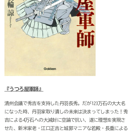
『うつろ屋軍師』
清州会議で秀吉を支持した丹羽長秀。だが123万石の大大名
になった時、丹羽家取り潰しの未来は決まってしまった！秀
吉による4万石への大減封に空論で抗い、遂に理想を実現さ
せた、新米家老・江口正吉と城郭マニアな若殿・長重による