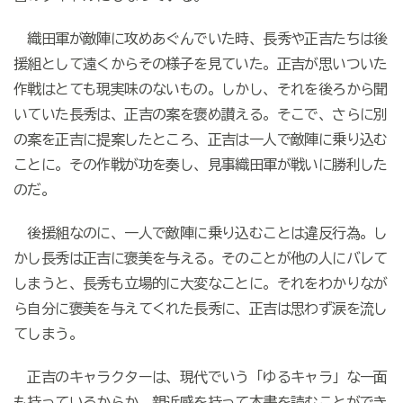
織田軍が敵陣に攻めあぐんでいた時、長秀や正吉たちは後
援組として遠くからその様子を見ていた。正吉が思いついた
作戦はとても現実味のないもの。しかし、それを後ろから聞
いていた長秀は、正吉の案を褒め讃える。そこで、さらに別
の案を正吉に提案したところ、正吉は一人で敵陣に乗り込む
ことに。その作戦が功を奏し、見事織田軍が戦いに勝利した
のだ。
後援組なのに、一人で敵陣に乗り込むことは違反行為。し
かし長秀は正吉に褒美を与える。そのことが他の人にバレて
しまうと、長秀も立場的に大変なことに。それをわかりなが
ら自分に褒美を与えてくれた長秀に、正吉は思わず涙を流し
てしまう。
正吉のキャラクターは、現代でいう「ゆるキャラ」な一面
も持っているからか、親近感を持って本書を読むことができ