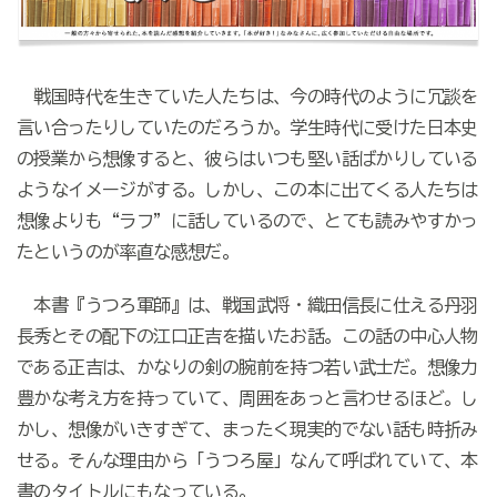
戦国時代を生きていた人たちは、今の時代のように冗談を
言い合ったりしていたのだろうか。学生時代に受けた日本史
の授業から想像すると、彼らはいつも堅い話ばかりしている
ようなイメージがする。しかし、この本に出てくる人たちは
想像よりも“ラフ”に話しているので、とても読みやすかっ
たというのが率直な感想だ。
本書『うつろ軍師』は、戦国武将・織田信長に仕える丹羽
長秀とその配下の江口正吉を描いたお話。この話の中心人物
である正吉は、かなりの剣の腕前を持つ若い武士だ。想像力
豊かな考え方を持っていて、周囲をあっと言わせるほど。し
かし、想像がいきすぎて、まったく現実的でない話も時折み
せる。そんな理由から「うつろ屋」なんて呼ばれていて、本
書のタイトルにもなっている。