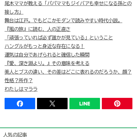
尾木ママが教える「パパママもジイバアも幸せになる孫との
接し方」
舞台は江戸。でもどこかモダンで読みやすい時代小説。
『風の旅』に読む、人の正直さ
「頑張っていれば必ず誰かが見ている」ということ
ハングルがもっと身近な存在になる！
運気は自分であげられると確信した瞬間
『愛、深き淵より。』その意味を考える
美人とブスの違い、その差はどこに表れるのだろうか、顔？
性格？所作？
わたしはマララ
人気の記事