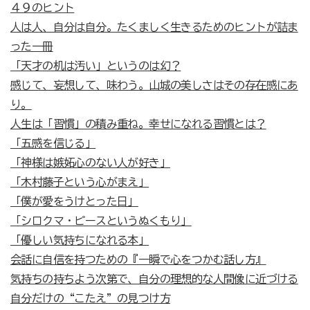
４９のヒント
人は人、自分は自分。たくましく生きるためのヒントが詰ま
った一冊
「天才の机は汚い」というのは幻？
感じて、妄想して、味わう。山城の美しさはその存在感にあ
り。
人生は「習慣」の積み重ね。幸せになれる習慣とは？
「五感を信じる」
「神様は嫉妬心のない人が好き」
「木村藤子という心がまえ」
「僕が愛をうけとった日」
「シロクマ・ピースというぬくもり」
「優しい気持ちになれる本」
会話に自信を持つための『一瞬で心をつかむ話し方』
気持ちの持ちよう次第で、自分の理想的な人間像に近づける
自分だけの“こたえ”の見つけ方