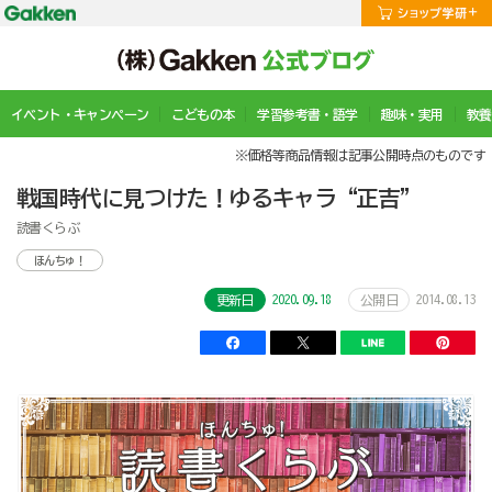
イベント・キャンペーン
こどもの本
学習参考書・語学
趣味・実用
教養
※価格等商品情報は記事公開時点のものです
戦国時代に見つけた！ゆるキャラ“正吉”
読書くらぶ
ほんちゅ！
2020.09.18
2014.08.13
更新日
公開日