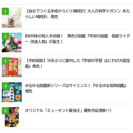
【自分でつくる本格からくり鳩時計】大人の科学マガジン あた
1
らしい鳩時計、発売
約600体の怪人を収録！ 異色の図鑑『学研の図鑑 仮面ライダ
2
ー 改造人間』が誕生！
【予約殺到】16年ぶりに復刊した『学研の学習 はにわの大国宝
3
展』発売！
ゆるゆる図鑑新シリーズはサイエンス！『ゆるゆる地球図鑑』
4
発売
オリジナル「ミュータント最強王」優秀作品発表!!!
5