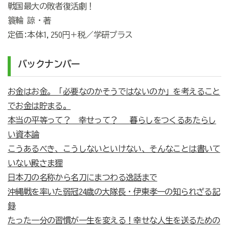
戦国最大の敗者復活劇！
簑輪 諒・著
定価:本体1,250円＋税／学研プラス
バックナンバー
お金はお金。「必要なのかそうではないのか」を考えること
でお金は貯まる。
本当の平等って？ 幸せって？ 暮らしをつくるあたらし
い資本論
こうあるべき、こうしないといけない、そんなことは書いて
いない殿さま狸
日本刀の名称から名刀にまつわる逸話まで
沖縄戦を率いた弱冠24歳の大隊長・伊東孝一の知られざる記
録
たった一分の習慣が一生を変える！幸せな人生を送るための