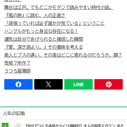
舞台は江戸。でもどこかモダンで読みやすい時代小説。
『風の旅』に読む、人の正直さ
「頑張っていれば必ず誰かが見ている」ということ
ハングルがもっと身近な存在になる！
運気は自分であげられると確信した瞬間
『愛、深き淵より。』その意味を考える
美人とブスの違い、その差はどこに表れるのだろうか、顔？
性格？所作？
うつろ屋軍師
人気の記事
【自分でつくる本格からくり鳩時計】大人の科学マガジン あた
1