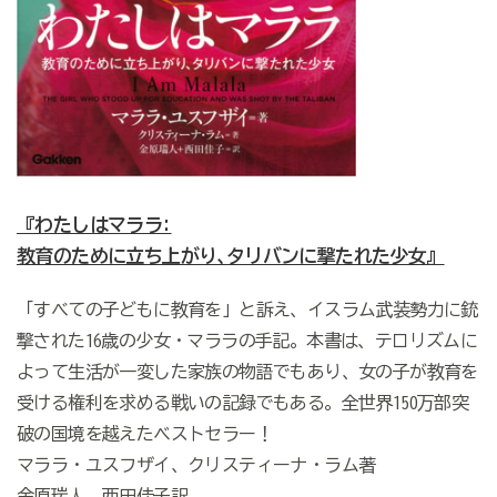
『わたしはマララ:
教育のために立ち上がり､タリバンに撃たれた少女』
「すべての子どもに教育を」と訴え、イスラム武装勢力に銃
撃された16歳の少女・マララの手記。本書は、テロリズムに
よって生活が一変した家族の物語でもあり、女の子が教育を
受ける権利を求める戦いの記録でもある。全世界150万部突
破の国境を越えたベストセラー！
マララ・ユスフザイ、クリスティーナ・ラム著
金原瑞人、西田佳子訳