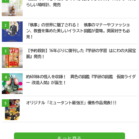
らしい鳩時計、発売
「執事」の世界に魅了される！ 執事のマナーやファッショ
2
ン、教養を集めた美しいイラスト図鑑が登場。英国好きも必
見！
【予約殺到】16年ぶりに復刊した『学研の学習 はにわの大国宝
3
展』発売！
約600体の怪人を収録！ 異色の図鑑『学研の図鑑 仮面ライダ
4
ー 改造人間』が誕生！
オリジナル「ミュータント最強王」優秀作品発表!!!
5
もっと見る