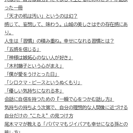
った一冊
「天才の机は汚い」というのは幻？
感じて、妄想して、味わう。山城の美しさはその存在感にあ
り。
人生は「習慣」の積み重ね。幸せになれる習慣とは？
「五感を信じる」
「神様は嫉妬心のない人が好き」
「木村藤子という心がまえ」
「僕が愛をうけとった日」
「シロクマ・ピースというぬくもり」
「優しい気持ちになれる本」
会話に自信を持つための『一瞬で心をつかむ話し方』
気持ちの持ちよう次第で、自分の理想的な人間像に近づける
自分だけの“こたえ”の見つけ方
尾木ママが教える「パパママもジイバアも幸せになる孫との
接し方」