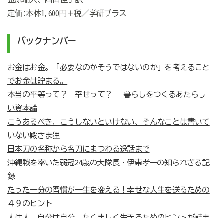
定価:本体1,600円＋税／学研プラス
バックナンバー
お金はお金。「必要なのかそうではないのか」を考えること
でお金は貯まる。
本当の平等って？ 幸せって？ 暮らしをつくるあたらし
い資本論
こうあるべき、こうしないといけない、そんなことは書いて
いない殿さま狸
日本刀の名称から名刀にまつわる逸話まで
沖縄戦を率いた弱冠24歳の大隊長・伊東孝一の知られざる記
録
たった一分の習慣が一生を変える！幸せな人生を送るための
４９のヒント
人は人、自分は自分。たくましく生きるためのヒントが詰ま