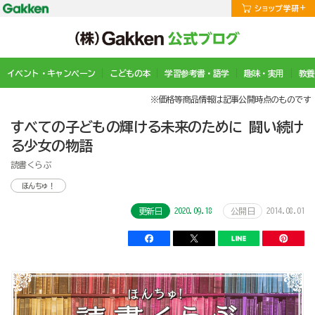
イベント・キャンペーン
こどもの本
学習参考書・語学
趣味・実用
教養
※価格等商品情報は記事公開時点のものです
すべての子どもの輝ける未来のために 闘い続け
る少女の物語
読書くらぶ
ほんちゅ！
2020.09.18
2014.08.01
更新日
公開日