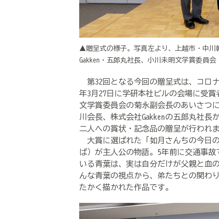
▲贈呈式の様子。写真左より、上越市・中川
Gakken・五郎丸社長、小川未明文学賞委員
第
32
回となる今回の贈呈式は、コロ
年
3
月
27
日に学研本社ビルの会場に受賞
文学賞委員会の菊永副会長のあいさつ
川会長、株式会社
Gakken
の五郎丸社長
二人への賞状・記念品の贈呈が行われ
大賞に選ばれた「如月さんちの今日の
ば）が主人公の物語。
5
年前に交通事故
いる青葉は、実は自分だけが父親と血
んな青葉の視点から、弟たちとの関わ
たかく描かれた作品です。