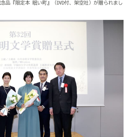
念品『限定本 眠い町』（
DVD
付、架空社）が贈られまし