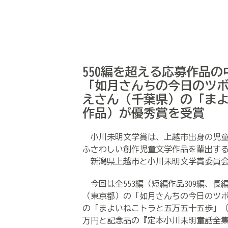
550編を超える応募作品
「如月さんちの今日のツボ
えさん（千葉県）の「ま
作品）が優秀賞を受賞
小川未明文学賞は、上越市出身の児童
ふさわしい創作児童文学作品を輩出す
新潟県上越市と小川未明文学賞委員会
今回は全
553
編（短編作品
309
編、長
（東京都）の「如月さんちの今日のツボ
の「まよいねこトラと五万五十五歩」
万円と記念品の『定本小川未明童話全