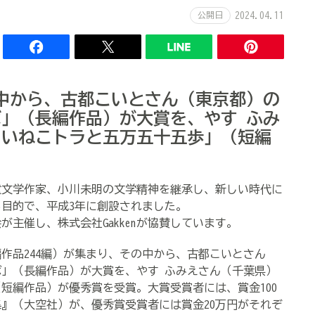
公開日
2024.04.11
の中から、古都こいとさん（東京都）の
」（長編作品）が大賞を、やす ふみ
よいねこトラと五万五十五歩」（短編
文学作家、小川未明の文学精神を継承し、新しい時代に
る目的で、平成
3
年に創設されました。
が主催し、株式会社
Gakken
が協賛しています。
編作品
244
編）が集まり、その中から、古都こいとさん
」（長編作品）が大賞を、やす ふみえさん（千葉県）
（短編作品）が優秀賞を受賞。大賞受賞者には、賞金
100
集』（大空社）が、優秀賞受賞者には賞金
20
万円がそれぞ