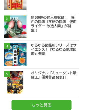
約600体の怪人を収録！ 異
3
色の図鑑『学研の図鑑 仮面
ライダー 改造人間』が誕
生！
ゆるゆる図鑑新シリーズはサ
4
イエンス！『ゆるゆる地球図
鑑』発売
オリジナル「ミュータント最
5
強王」優秀作品発表!!!
もっと見る