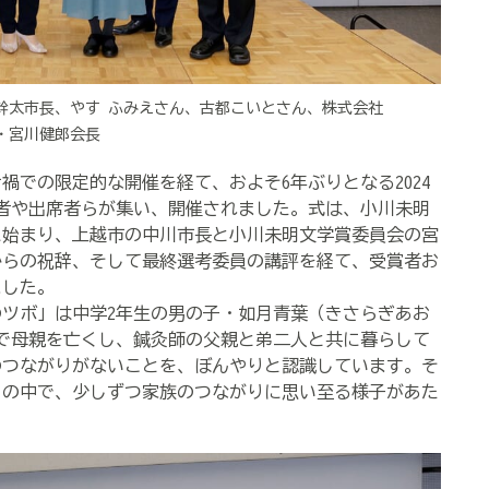
幹太市長、やす ふみえさん、古都こいとさん、株式会社
会・宮川健郎会長
ナ禍での限定的な開催を経て、およそ
6
年ぶりとなる
2024
者や出席者らが集い、開催されました。式は、小川未明
に始まり、上越市の中川市長と小川未明文学賞委員会の宮
からの祝辞、そして最終選考委員の講評を経て、受賞者お
ました。
ツボ」は中学
2
年生の男の子・如月青葉（きさらぎあお
で母親を亡くし、鍼灸師の父親と弟二人と共に暮らして
のつながりがないことを、ぼんやりと認識しています。そ
りの中で、少しずつ家族のつながりに思い至る様子があた