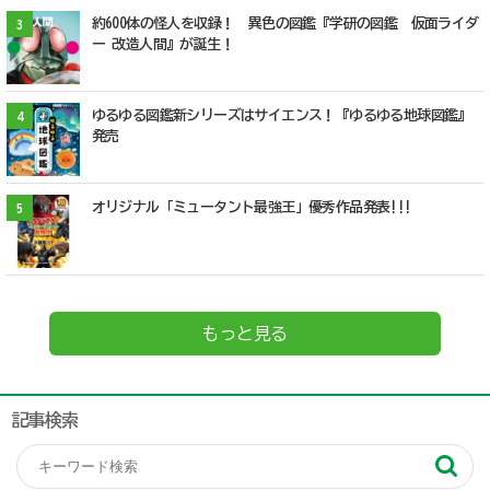
約600体の怪人を収録！ 異色の図鑑『学研の図鑑 仮面ライダ
3
ー 改造人間』が誕生！
ゆるゆる図鑑新シリーズはサイエンス！『ゆるゆる地球図鑑』
4
発売
オリジナル「ミュータント最強王」優秀作品発表!!!
5
もっと見る
記事検索