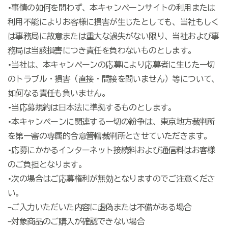
•事情の如何を問わず、本キャンペーンサイトの利用または
利用不能によりお客様に損害が生じたとしても、当社もしく
は事務局に故意または重大な過失がない限り、当社および事
務局は当該損害につき責任を負わないものとします。
•当社は、本キャンペーンの応募により応募者に生じた一切
のトラブル・損害（直接・間接を問いません）等について、
如何なる責任も負いません。
•当応募規約は日本法に準拠するものとします。
•本キャンペーンに関連する一切の紛争は、東京地方裁判所
を第一審の専属的合意管轄裁判所とさせていただきます。
•応募にかかるインターネット接続料および通信料はお客様
のご負担となります。
•次の場合はご応募権利が無効となりますのでご注意くださ
い。
-ご入力いただいた内容に虚偽または不備がある場合
-対象商品のご購入が確認できない場合