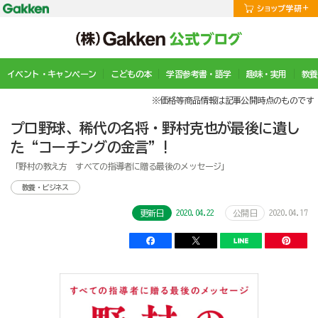
イベント・キャンペーン
こどもの本
学習参考書・語学
趣味・実用
教養
※価格等商品情報は記事公開時点のものです
プロ野球、稀代の名将・野村克也が最後に遺し
た“コーチングの金言”!
「野村の教え方 すべての指導者に贈る最後のメッセージ」
教養・ビジネス
2020.04.22
2020.04.17
更新日
公開日