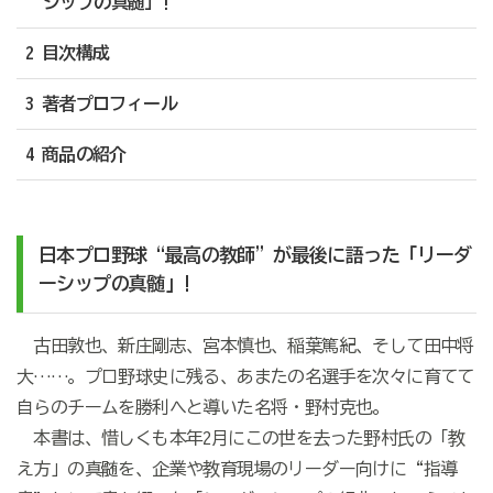
シップの真髄」!
2 目次構成
3 著者プロフィール
4 商品の紹介
日本プロ野球“最高の教師”が最後に語った「リーダ
ーシップの真髄」!
古田敦也、新庄剛志、宮本慎也、稲葉篤紀、そして田中将
大……。プロ野球史に残る、あまたの名選手を次々に育てて
自らのチームを勝利へと導いた名将・野村克也。
本書は、惜しくも本年2月にこの世を去った野村氏の「教
え方」の真髄を、企業や教育現場のリーダー向けに“指導