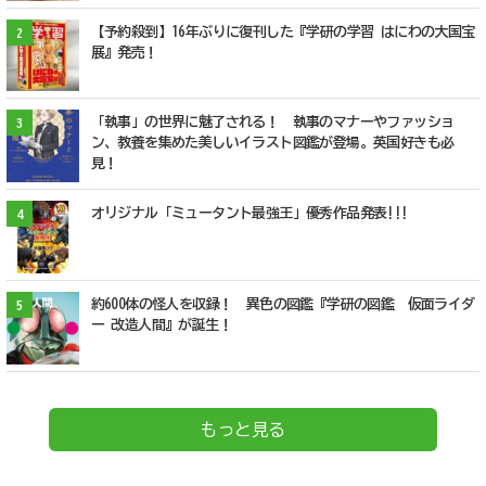
【予約殺到】16年ぶりに復刊した『学研の学習 はにわの大国宝
2
展』発売！
「執事」の世界に魅了される！ 執事のマナーやファッショ
3
ン、教養を集めた美しいイラスト図鑑が登場。英国好きも必
見！
オリジナル「ミュータント最強王」優秀作品発表!!!
4
約600体の怪人を収録！ 異色の図鑑『学研の図鑑 仮面ライダ
5
ー 改造人間』が誕生！
もっと見る