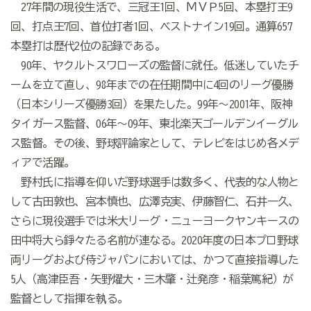
27年間の現役生活で、三冠王1回、ＭＶＰ5回、本塁打王9
回、打点王7回、首位打者1回、ベストナイン19回。通算657
本塁打は歴代2位の記録である。
90年、ヤクルトスワローズの監督に就任。低迷していたチ
ームを立て直し、98年までの在任期間中に4回のリーグ優勝
（日本シリーズ優勝3回）を果たした。99年～2001年、阪神
タイガース監督、06年～09年、東北楽天ゴールデンイーグル
ス監督。その後、野球評論家として、テレビをはじめ各メデ
ィアで活躍。
野村氏に指導を仰いだ野球選手は数多く、代表的な人物と
して古田敦也、宮本慎也、広澤克実、伊藤智仁、石井一久、
さらに現役選手では米大リーグ・ニューヨークヤンキースの
田中将大ら錚々たる名前が連なる。2020年度の日本プロ野球
両リーグおよび侍ジャパンにおいては、かつて直接指導した
5人（高津臣吾・矢野燿大・三木肇・辻発彦・稲葉篤紀）が
監督として指揮を執る。