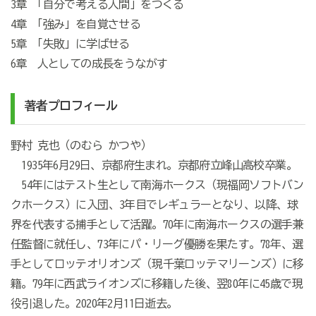
3章 「自分で考える人間」をつくる
4章 「強み」を自覚させる
5章 「失敗」に学ばせる
6章 人としての成長をうながす
著者プロフィール
野村 克也（のむら かつや）
1935年6月29日、京都府生まれ。京都府立峰山高校卒業。
54年にはテスト生として南海ホークス（現福岡ソフトバン
クホークス）に入団、3年目でレギュラーとなり、以降、球
界を代表する捕手として活躍。70年に南海ホークスの選手兼
任監督に就任し、73年にパ・リーグ優勝を果たす。78年、選
手としてロッテオリオンズ（現千葉ロッテマリーンズ）に移
籍。79年に西武ライオンズに移籍した後、翌80年に45歳で現
役引退した。2020年2月11日逝去。