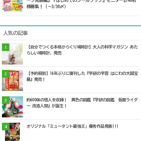
ーク発展編』『はじめてのシールブック』モニター計40名
様募集！（〜3/30〆）
人気の記事
【自分でつくる本格からくり鳩時計】大人の科学マガジン あた
1
らしい鳩時計、発売
【予約殺到】16年ぶりに復刊した『学研の学習 はにわの大国宝
2
展』発売！
約600体の怪人を収録！ 異色の図鑑『学研の図鑑 仮面ライダ
3
ー 改造人間』が誕生！
オリジナル「ミュータント最強王」優秀作品発表!!!
4