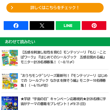
詳しくはこちらをチェック！
あわせて読みたい
【五感を刺激し知性を育む】モンテッソーリ『もじ・こと
ばワーク』『はじめてのシールブック 五感目覚める編』
モニター計20名様募集！（〜8/11〆）
"おうちモンテ"シリーズ最新刊！『モンテッソーリ はじめ
ての シールブック なかまを探そう編』モニター10名様募
集！（～6/15〆切）
★学研“宇宙の日”キャンぺーン応募規約★計20名様に宇
宙がテーマの書籍をプレゼント！〆9/21(日)