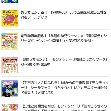
おうちモンテ新刊！1540枚のシールで五感を刺激し知性を
育むシールブック
創刊40周年記念！「学研の幼児ワーク」×「頭脳開発」シ
リーズWキャンペーン開催！（～第2回2022/8/31）
【#おうちモンテ】「モンテッソーリ知育こうさくワーク」
(3～5歳)好評発売中
【宇宙の壮大さにふれる】5歳からの宇宙教育『モンテッソ
ーリ シールブック うちゅうとせいざ』モニター様計10
名募集！（〆切10/12）
【知性と発想力を育む】モンテッソーリ『知育こうさくワ