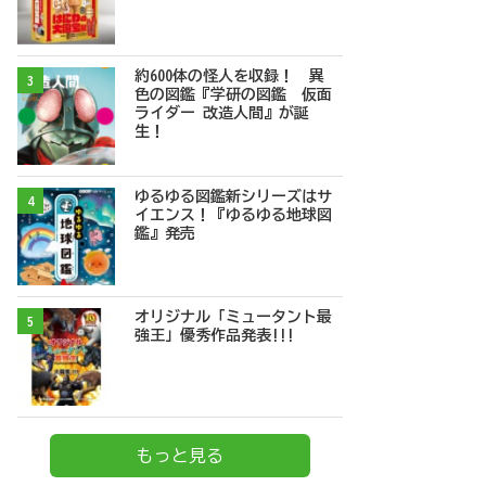
約600体の怪人を収録！ 異
3
色の図鑑『学研の図鑑 仮面
ライダー 改造人間』が誕
生！
ゆるゆる図鑑新シリーズはサ
4
イエンス！『ゆるゆる地球図
鑑』発売
オリジナル「ミュータント最
5
強王」優秀作品発表!!!
もっと見る