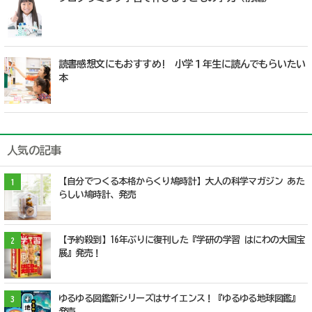
読書感想文にもおすすめ! 小学１年生に読んでもらいたい
本
人気の記事
【自分でつくる本格からくり鳩時計】大人の科学マガジン あた
1
らしい鳩時計、発売
【予約殺到】16年ぶりに復刊した『学研の学習 はにわの大国宝
2
展』発売！
ゆるゆる図鑑新シリーズはサイエンス！『ゆるゆる地球図鑑』
3
発売