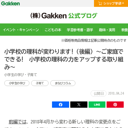
イベント・キャンペーン
こどもの本
学習参考書・語学
趣味・実用
教養
※価格等商品情報は記事公開時点のものです
小学校の理科が変わります!（後編）〜ご家庭で
できる! 小学校の理科の力をアップする取り組
み〜
小学生の学び・子育て
小学生の学び
子育て
まなびコラム
2018.04.24
公開日
前編では
、2018年4月から変わる新しい理科の変更点をご