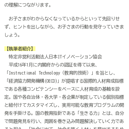
の理解につながります。
お子さまがわからなくなっているからといって先回りせ
ず、ヒントを出しながら、お子さまの行動を見守っていきま
しょう。
【執筆者紹介】
特定非営利活動法人日本ITイノベーション協会
平成16年1月に内閣府からの認証を得て以来、
「Instructional Technology（教育的技術）」を旨とし、
「経済協力開発機構(OECD)」が提唱する国際的人材育成指標
である各種コンピテンシーをベースに人材育成の基軸を設
定。国や各自治体・各大学・各企業が制定している個別指標
と紐付けてカスタマイズし、実用可能な教育プログラムの開
発を手掛ける。国の教育指針である「生きる力」とは、自分
で問題発見を行い、周囲を巻き込み問題解決していく力であ