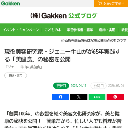
イベント・キャンペーン
こどもの本
学習参考書・語学
趣味・実用
教養
※価格等商品情報は記事公開時点のものです
現役美容研究家・ジェニー牛山がが65年実践す
る「美健食」の秘密を公開
『ジェニー牛山の美健食』
趣味・実用
2026.04.15
2026.04.06
更新日
公開日
「創業100年」の叡智を継ぐ美容文化研究家が、美と健
康の秘訣を公開！ 簡単だから、忙しい人でも料理が苦