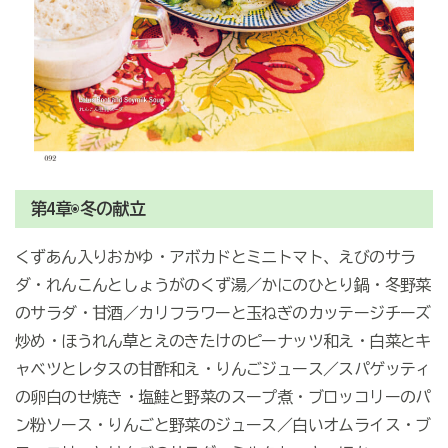
第4章◉冬の献立
くずあん入りおかゆ・アボカドとミニトマト、えびのサラ
ダ・れんこんとしょうがのくず湯／かにのひとり鍋・冬野菜
のサラダ・甘酒／カリフラワーと玉ねぎのカッテージチーズ
炒め・ほうれん草とえのきたけのピーナッツ和え・白菜とキ
ャベツとレタスの甘酢和え・りんごジュース／スパゲッティ
の卵白のせ焼き・塩鮭と野菜のスープ煮・ブロッコリーのパ
ン粉ソース・りんごと野菜のジュース／白いオムライス・ブ