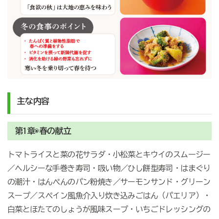
主な内容
第1章◉春の献立
トマトライスと菜の花サラダ・小松菜とキウイのスムージー
／ヘルシーな手巻き寿司・吸い物／ひし餅型寿司・はまぐり
の潮汁・はんぺんのパン粉焼き／サーモンサンド・グリーン
スープ／スペイン風魚介入り炊き込みごはん（パエリア）・
白菜とほたてのしょうが風味スープ・いちごドレッシングの