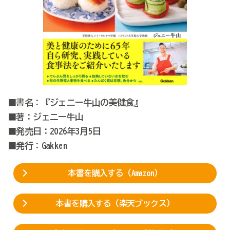
■書名：『ジェニー牛山の美健食』
■著：ジェニー牛山
■発売日：2026年3月5日
■発行：Gakken
本書を購入する（Amazon）
本書を購入する（楽天ブックス）