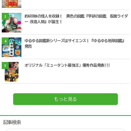
約600体の怪人を収録！ 異色の図鑑『学研の図鑑 仮面ライダ
3
ー 改造人間』が誕生！
ゆるゆる図鑑新シリーズはサイエンス！『ゆるゆる地球図鑑』
4
発売
オリジナル「ミュータント最強王」優秀作品発表!!!
5
もっと見る
記事検索