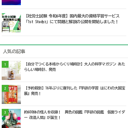
【社労士試験 令和6年度】国内最大の資格学習サービス
「1st Studyz」にて問題と解説の公開を開始しました！
人気の記事
【自分でつくる本格からくり鳩時計】大人の科学マガジン あた
1
らしい鳩時計、発売
【予約殺到】16年ぶりに復刊した『学研の学習 はにわの大国宝
2
展』発売！
約600体の怪人を収録！ 異色の図鑑『学研の図鑑 仮面ライダ
3
ー 改造人間』が誕生！