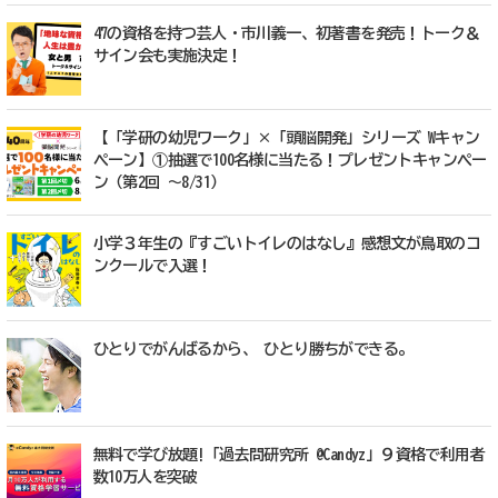
47の資格を持つ芸人・市川義一、初著書を発売！トーク＆
サイン会も実施決定！
【「学研の幼児ワーク」×「頭脳開発」シリーズ Wキャン
ペーン】①抽選で100名様に当たる！プレゼントキャンペー
ン（第2回 ～8/31）
小学３年生の『すごいトイレのはなし』感想文が鳥取のコ
ンクールで入選！
ひとりでがんばるから、 ひとり勝ちができる。
無料で学び放題!「過去問研究所 @Candyz」９資格で利用者
数10万人を突破