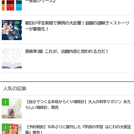
ー音読シリーズ』
朝日小学生新聞で異例の大反響！話題の謎解き×ストーリ
ーが書籍化！
英検準2級 これが，出題内容と問われる力だ！
人気の記事
【自分でつくる本格からくり鳩時計】大人の科学マガジン あた
1
らしい鳩時計、発売
【予約殺到】16年ぶりに復刊した『学研の学習 はにわの大国宝
2
展』発売！