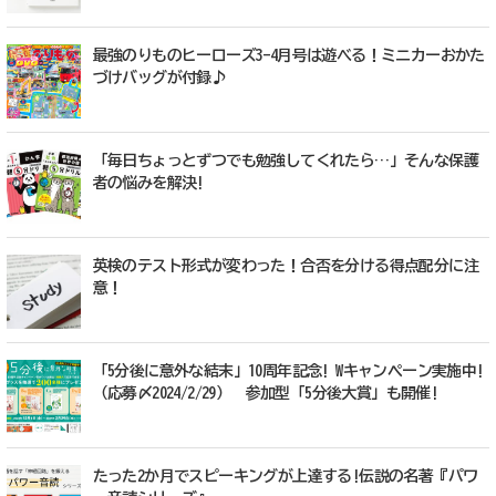
最強のりものヒーローズ3-4月号は遊べる！ミニカーおかた
づけバッグが付録♪
「毎日ちょっとずつでも勉強してくれたら…」そんな保護
者の悩みを解決!
英検のテスト形式が変わった！合否を分ける得点配分に注
意！
「5分後に意外な結末」10周年記念! Wキャンペーン実施中!
（応募〆2024/2/29） 参加型「5分後大賞」も開催!
たった2か月でスピーキングが上達する!伝説の名著『パワ