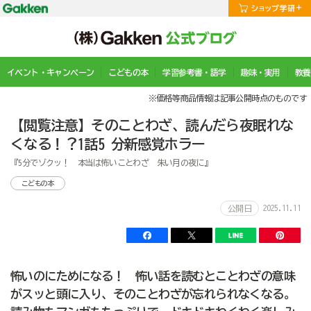
イベント・キャンペーン
こどもの本
学習参考書・語学
趣味・実用
教養
※価格等商品情報は記事公開時点のものです
【閲覧注意】そのことわざ、読んだら夜眠れな
くなる！？1話5 分新感覚ホラー
『5分でゾクッ！ 本当は怖いことわざ 朱い月の夜に』
こどもの本
2025.11.11
公開日
怖いのにためになる！ 怖い話を読むとことわざの意味
がスッと頭に入り、そのことわざが忘れられなくなる。