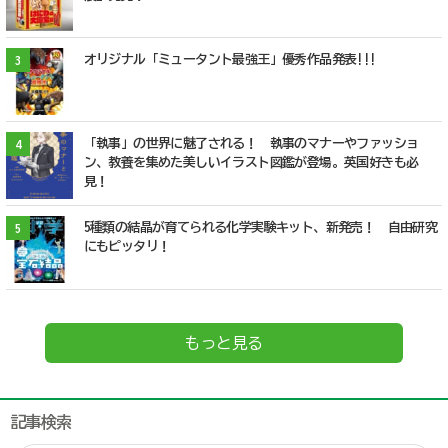
オリジナル「ミュータント最強王」優秀作品発表!!!
3
「執事」の世界に魅了される！ 執事のマナーやファッショ
4
ン、教養を集めた美しいイラスト図鑑が登場。英国好きも必
見！
5種類の結晶が育てられる化学実験キット、新発売！ 自由研究
5
にもピッタリ！
もっと見る
記事検索