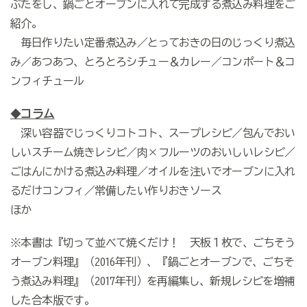
ぶたをし、鍋ごとオーブンに入れて完成する煮込み料理をご
紹介。
毎日作りたい定番煮込み／とっておきの日のじっくり煮込
み／あつあつ、とろとろシチュー＆カレー／コンポート＆コ
ンフィチュール
コラム
◆
深い容器でじっくりコトコト、スープレシピ／包んでおい
しいスチーム焼きレシピ／肉×フルーツのおいしいレシピ／
ごはんにかける煮込み料理／オイルを注いでオーブンに入れ
るだけコンフィ／常備したい作りおきソース
ほか
※本書は『切って並べて焼くだけ！ 天板１枚で、ごちそう
オーブン料理』（2016年刊）、『鍋ごとオーブンで、ごちそ
う煮込み料理』（2017年刊）を再編集し、新規レシピを増補
した合本版です。