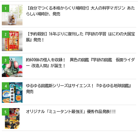
【自分でつくる本格からくり鳩時計】大人の科学マガジン あた
1
らしい鳩時計、発売
【予約殺到】16年ぶりに復刊した『学研の学習 はにわの大国宝
2
展』発売！
約600体の怪人を収録！ 異色の図鑑『学研の図鑑 仮面ライダ
3
ー 改造人間』が誕生！
ゆるゆる図鑑新シリーズはサイエンス！『ゆるゆる地球図鑑』
4
発売
オリジナル「ミュータント最強王」優秀作品発表!!!
5