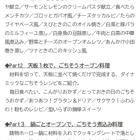
ヤ献立／サーモンとレモンのクリームパスタ献立／食べたら
メンチカツ／ゴロッとガパオ風／チーズタッカルビ／たらの
ブイヤベース風／えびときのこのオイル焼き／白菜と豚バラ
のミルフィーユ蒸し／白身魚の豆鼓蒸し／牛肉と白菜の中華
風煮込み／野菜とチーズのオープンオムレツ／あんかけ小田
巻き蒸し／ツナときのこのキッシュ風
Part2 天板１枚で、ごちそうオーブン料理
◆
材料を切って、天板に並べて焼くだけで完成する、ダイナ
ミックなごちそうレシピをご紹介。
毎日食べたい、こんがりおかず／とっておきの日のごちそ
うおかず／あつあつ！グラタン＆ドリア／サクサク！ふわふ
わ！粉ものレシピ／型いらずの簡単スイーツ
Part３ 鍋ごとオーブンで、ごちそう煮込み料理
◆
鋳物ホーロー鍋に材料を入れてクッキングシートで落とし