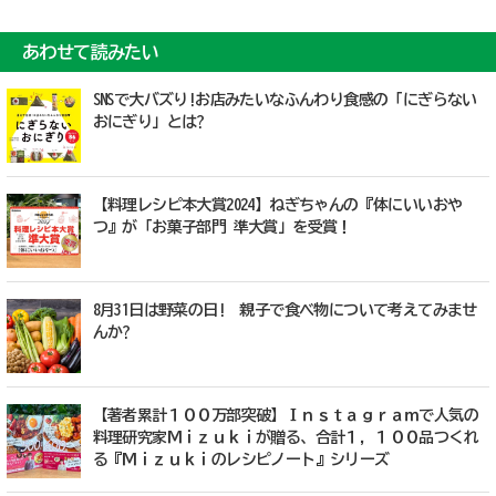
あわせて読みたい
SNSで大バズり!お店みたいなふんわり食感の「にぎらない
おにぎり」とは?
【料理レシピ本大賞2024】ねぎちゃんの『体にいいおや
つ』が「お菓子部門 準大賞」を受賞！
8月31日は野菜の日! 親子で食べ物について考えてみませ
んか?
【著者累計１００万部突破】Ｉｎｓｔａｇｒａｍで人気の
料理研究家Ｍｉｚｕｋｉが贈る、合計１，１００品つくれ
る『Ｍｉｚｕｋｉのレシピノート』シリーズ