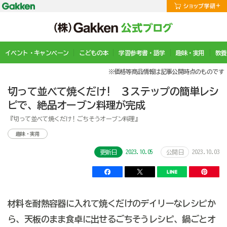
イベント・キャンペーン
こどもの本
学習参考書・語学
趣味・実用
教養
※価格等商品情報は記事公開時点のものです
切って並べて焼くだけ! ３ステップの簡単レシ
ピで、絶品オーブン料理が完成
『切って並べて焼くだけ！ごちそうオーブン料理』
趣味・実用
2023.10.05
2023.10.03
更新日
公開日
材料を耐熱容器に入れて焼くだけのデイリーなレシピか
ら、天板のまま食卓に出せるごちそうレシピ、鍋ごとオ