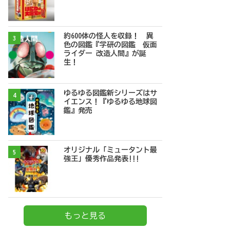
約600体の怪人を収録！ 異
3
色の図鑑『学研の図鑑 仮面
ライダー 改造人間』が誕
生！
ゆるゆる図鑑新シリーズはサ
4
イエンス！『ゆるゆる地球図
鑑』発売
オリジナル「ミュータント最
5
強王」優秀作品発表!!!
もっと見る