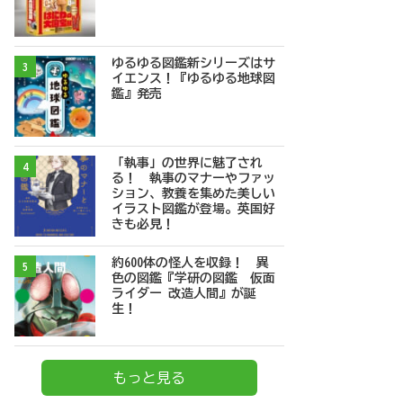
ゆるゆる図鑑新シリーズはサ
3
イエンス！『ゆるゆる地球図
鑑』発売
「執事」の世界に魅了され
4
る！ 執事のマナーやファッ
ション、教養を集めた美しい
イラスト図鑑が登場。英国好
きも必見！
約600体の怪人を収録！ 異
5
色の図鑑『学研の図鑑 仮面
ライダー 改造人間』が誕
生！
もっと見る