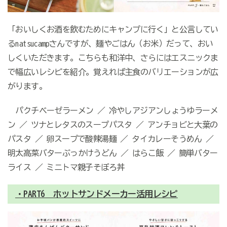
「おいしくお酒を飲むためにキャンプに行く」と公言してい
るnatsucampさんですが、麺やごはん（お米）だって、おい
しくいただきます。こちらも和洋中、さらにはエスニックま
で幅広いレシピを紹介。覚えれば主食のバリエーションが広
がります。
パクチベーゼラーメン ／ 冷やしアジアンしょうゆラーメ
ン ／ ツナとレタスのスープパスタ ／ アンチョビと大葉の
パスタ ／ 卵スープで酸辣湯麺 ／ タイカレーそうめん ／
明太高菜バターぶっかけうどん ／ はらこ飯 ／ 簡単バター
ライス ／ ミニトマ親子そぼろ丼
・PART6 ホットサンドメーカー活用レシピ