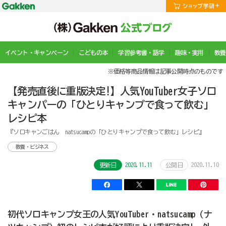
イベント・キャンペーン
こどもの本
学習参考書・語学
趣味・実用
教養
※価格等商品情報は記事公開時点のものです
【発売直後に重版決定!】人気YouTuber女子ソロ
キャンパーの「ひとりキャンプで食って飲む」
レシピ本
『ソロキャンごはん natsucampの「ひとりキャンプで食って飲む」レシピ』
教養・ビジネス
2020.11.11
2020.11.10
更新日
公開日
初代ソロキャンプ女王の人気YouTuber・natsucamp（ナ