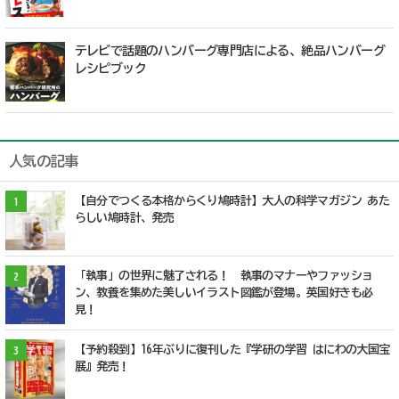
テレビで話題のハンバーグ専門店による、絶品ハンバーグ
レシピブック
人気の記事
【自分でつくる本格からくり鳩時計】大人の科学マガジン あた
1
らしい鳩時計、発売
「執事」の世界に魅了される！ 執事のマナーやファッショ
2
ン、教養を集めた美しいイラスト図鑑が登場。英国好きも必
見！
【予約殺到】16年ぶりに復刊した『学研の学習 はにわの大国宝
3
展』発売！