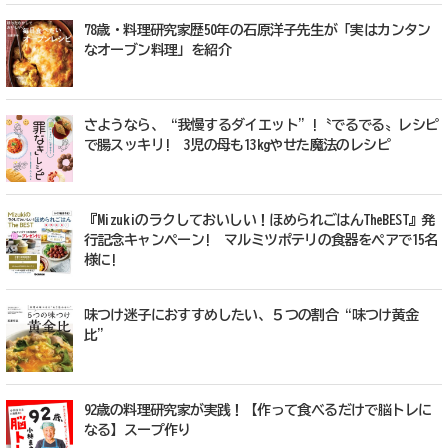
78歳・料理研究家歴50年の石原洋子先生が「実はカンタン
なオーブン料理」を紹介
さようなら、“我慢するダイエット”!〝でるでる〟レシピ
で腸スッキリ! 3児の母も13kgやせた魔法のレシピ
『Mizukiのラクしておいしい！ほめられごはんTheBEST』発
行記念キャンペーン! マルミツポテリの食器をペアで15名
様に!
味つけ迷子におすすめしたい、５つの割合“味つけ黄金
比”
92歳の料理研究家が実践！【作って食べるだけで脳トレに
なる】スープ作り