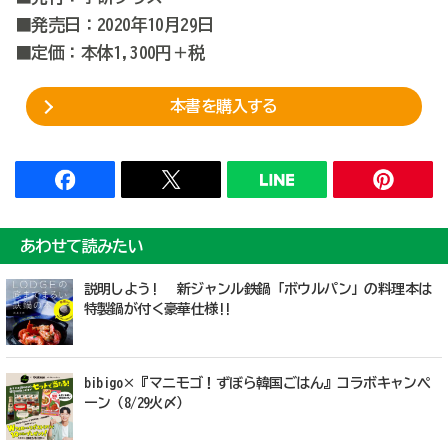
■発売日：2020年10月29日
■定価：本体1,300円＋税
本書を購入する
あわせて読みたい
説明しよう! 新ジャンル鉄鍋「ボウルパン」の料理本は
特製鍋が付く豪華仕様!!
bibigo×『マニモゴ！ずぼら韓国ごはん』コラボキャンペ
ーン（8/29火〆）