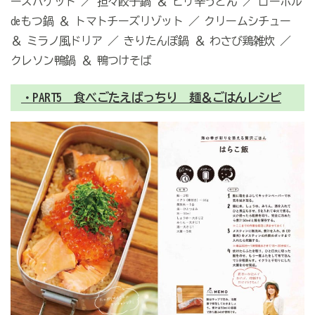
ーズバゲット ／ 担々餃子鍋 ＆ ピリ辛うどん ／ ローホル
deもつ鍋 ＆ トマトチーズリゾット ／ クリームシチュー
＆ ミラノ風ドリア ／ きりたんぽ鍋 ＆ わさび鶏雑炊 ／
クレソン鴨鍋 ＆ 鴨つけそば
・PART5 食べごたえばっちり 麺＆ごはんレシピ