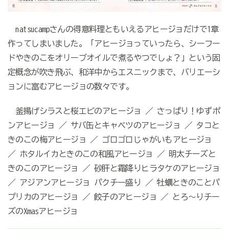
natsucampさんの得意料理ともいえるアヒージョだけで1章
作ってしまいました。「アヒージョっていったら、シーフー
ドやきのこをオリーブオイルで煮るやつでしょ？」という固
定概念が吹き飛ぶ、和洋中からエスニックまで、バリエーシ
ョンに富むアヒージョの数々です。
釜揚げシラスと桜エビのアヒージョ ／ さっぱり！ゆずポ
ンアヒージョ ／ サバ缶とキャベツのアヒージョ ／ タコと
きのこの梅アヒージョ ／ ゴロゴロじゃがいもアヒージョ
／ ホタルイカときのこの和風アヒージョ ／ 明太チーズと
きのこのアヒージョ ／ 砂肝と霜降りヒラタケのアヒージョ
／ アジアンアヒージョ パクチー盛り ／ 牡蠣ときのことパ
プリカのアヒージョ ／ 餃子のアヒージョ ／ とろ～りチー
ズのXmasアヒージョ