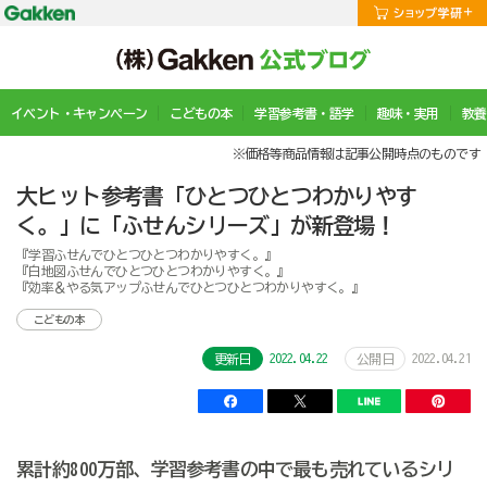
イベント・キャンペーン
こどもの本
学習参考書・語学
趣味・実用
教養
※価格等商品情報は記事公開時点のものです
大ヒット参考書「ひとつひとつわかりやす
く。」に「ふせんシリーズ」が新登場！
『学習ふせんでひとつひとつわかりやすく。』
『白地図ふせんでひとつひとつわかりやすく。』
『効率＆やる気アップふせんでひとつひとつわかりやすく。』
こどもの本
2022.04.22
2022.04.21
更新日
公開日
累計約800万部、学習参考書の中で最も売れているシリ