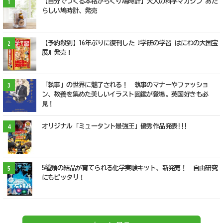
【自分でつくる本格からくり鳩時計】大人の科学マガジン あた
1
らしい鳩時計、発売
【予約殺到】16年ぶりに復刊した『学研の学習 はにわの大国宝
2
展』発売！
「執事」の世界に魅了される！ 執事のマナーやファッショ
3
ン、教養を集めた美しいイラスト図鑑が登場。英国好きも必
見！
オリジナル「ミュータント最強王」優秀作品発表!!!
4
5種類の結晶が育てられる化学実験キット、新発売！ 自由研究
5
にもピッタリ！