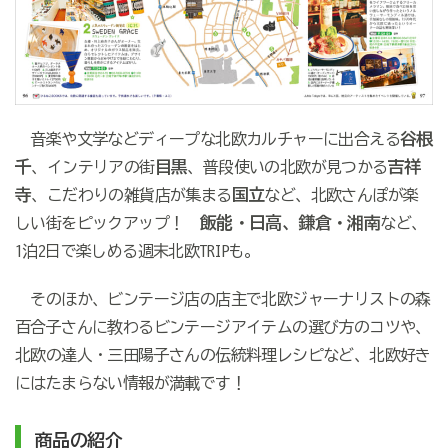
谷根
音楽や文学などディープな北欧カルチャーに出合える
千
目黒
吉祥
、インテリアの街
、普段使いの北欧が見つかる
寺
国立
、こだわりの雑貨店が集まる
など、北欧さんぽが楽
飯能・日高、鎌倉・湘南
しい街をピックアップ！
など、
1泊2日で楽しめる週末北欧TRIPも。
そのほか、ビンテージ店の店主で北欧ジャーナリストの森
百合子さんに教わるビンテージアイテムの選び方のコツや、
北欧の達人・三田陽子さんの伝統料理レシピなど、北欧好き
にはたまらない情報が満載です！
商品の紹介