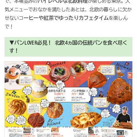
ハイレベルな北欧料理
で、本場並みの
が楽しめる東京。人
気メニューでおなかを満たしたあとは、北欧の暮らしに欠か
ーヒーや紅茶でゆったりカフェタイム
せないコ
を楽しん
で！
▼パンLOVER必見！ 北欧4ヵ国の伝統パンを食べ尽く
す！