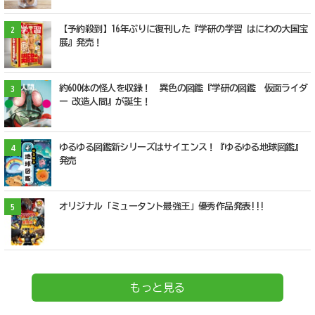
【予約殺到】16年ぶりに復刊した『学研の学習 はにわの大国宝
2
展』発売！
約600体の怪人を収録！ 異色の図鑑『学研の図鑑 仮面ライダ
3
ー 改造人間』が誕生！
ゆるゆる図鑑新シリーズはサイエンス！『ゆるゆる地球図鑑』
4
発売
オリジナル「ミュータント最強王」優秀作品発表!!!
5
もっと見る