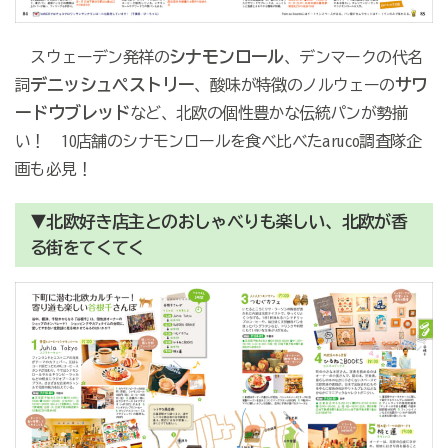
シナモンロール
スウェーデン発祥の
、デンマークの代名
デニッシュぺストリー
サワ
詞
、酸味が特徴のノルウェーの
ードウブレッド
など、北欧の個性豊かな伝統パンが勢揃
い！ 10店舗のシナモンロールを食べ比べたaruco調査隊企
画も必見！
▼北欧好き店主とのおしゃべりも楽しい、北欧が香
る街をてくてく