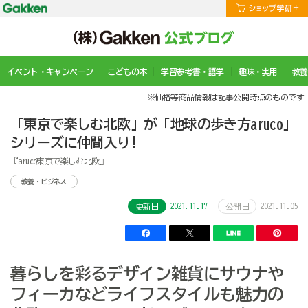
イベント・キャンペーン
こどもの本
学習参考書・語学
趣味・実用
教養
※価格等商品情報は記事公開時点のものです
「東京で楽しむ北欧」が「地球の歩き方aruco」
シリーズに仲間入り!
『aruco東京で楽しむ北欧』
教養・ビジネス
2021.11.17
2021.11.05
更新日
公開日
暮らしを彩るデザイン雑貨にサウナや
フィーカなどライフスタイルも魅力の