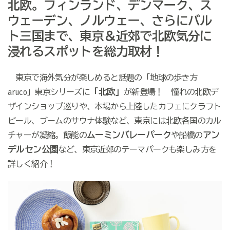
北欧。フィンランド、デンマーク、ス
ウェーデン、ノルウェー、さらにバル
ト三国まで、東京＆近郊で北欧気分に
浸れるスポットを総力取材！
東京で海外気分が楽しめると話題の「地球の歩き方
「北欧」
aruco」東京シリーズに
が新登場！ 憧れの北欧デ
ザインショップ巡りや、本場から上陸したカフェにクラフト
ビール、ブームのサウナ体験など、東京には北欧各国のカル
ムーミンバレーパーク
アン
チャーが凝縮。飯能の
や船橋の
デルセン公園
など、東京近郊のテーマパークも楽しみ方を
詳しく紹介！