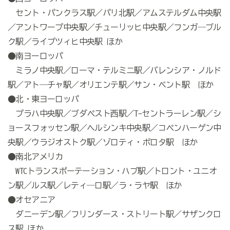
セント・パンクラス駅／パリ北駅／アムステルダム中央駅
／アントワープ中央駅／チューリッヒ中央駅／フンガ―ブル
ク駅／ライプツィヒ中央駅 ほか
●南ヨーロッパ
ミラノ中央駅／ローマ・テルミニ駅／バレンシア・ノルド
駅／アト―チャ駅／オリエンテ駅／サン・ベント駅 ほか
●北・東ヨーロッパ
プラハ中央駅／ブダペスト西駅／T-セントラーレン駅／シ
ョースフォッセン駅／ヘルシンキ中央駅／コペンハーゲン中
央駅／ウラジオストク駅／ゾロティ・ボロタ駅 ほか
●南北アメリカ
WTCトランスポーテーション・ハブ駅／トロント・ユニオ
ン駅／ルス駅／レティ―ロ駅／ラ・ラヤ駅 ほか
●オセアニア
ダニーデン駅／フリンダース・ストリート駅／サザンクロ
ス駅 ほか