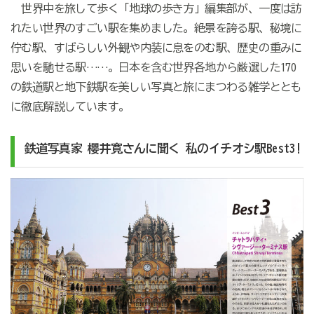
世界中を旅して歩く「地球の歩き方」編集部が、一度は訪
れたい世界のすごい駅を集めました。絶景を誇る駅、秘境に
佇む駅、すばらしい外観や内装に息をのむ駅、歴史の重みに
思いを馳せる駅……。日本を含む世界各地から厳選した170
の鉄道駅と地下鉄駅を美しい写真と旅にまつわる雑学ととも
に徹底解説しています。
鉄道写真家
櫻井寛さんに聞く
私のイチオシ駅
B
est3
!