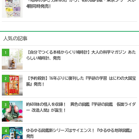
「地球の歩き方aruco」から、初の国内版・東京シリーズが
4冊同時発売!
人気の記事
【自分でつくる本格からくり鳩時計】大人の科学マガジン あた
1
らしい鳩時計、発売
【予約殺到】16年ぶりに復刊した『学研の学習 はにわの大国宝
2
展』発売！
約600体の怪人を収録！ 異色の図鑑『学研の図鑑 仮面ライダ
3
ー 改造人間』が誕生！
ゆるゆる図鑑新シリーズはサイエンス！『ゆるゆる地球図鑑』
4
発売