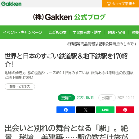
イベント・キャンペーン
こどもの本
学習参考書・語学
趣味・実用
教養
※価格等商品情報は記事公開時点のものです
世界と日本のすごい鉄道駅＆地下鉄駅を170紹
介!
地球の歩き方 旅の図鑑シリーズW20『世界のすごい駅 旅情あふれる珠玉の鉄道駅
と地下鉄駅170選』
教養・ビジネス
2022.10.13
2022.10.12
更新日
公開日
出会いと別れの舞台となる「駅」。絶
景、秘境、美建築……駅の数だけ旅が