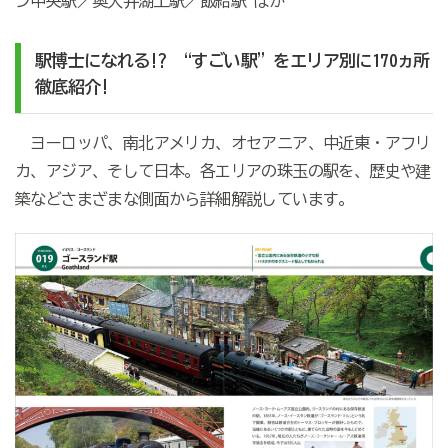
ン中央駅／奥大井湖上駅／飯給駅 ほか
駅博士になれる
!
?
“すごい駅”を
エリア別に
170
ヵ所
徹底紹介
!
ヨーロッパ、南北アメリカ、オセアニア、中近東・アフリ
カ、アジア、そして日本。各エリアの珠玉の駅を、歴史や建
築などさまざまな側面から詳細解説しています。