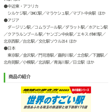
●中近東・アフリカ
シルケジ駅／DMCC駅／マラケシュ駅／マプト中央駅 ほか
●アジア
ダージリン駅／コムラプール駅／ダラット駅／ホアヒン駅
／クアラルンプール駅／ヤンゴン中央駅／エキスポMRT駅／
北京西駅／台北駅／文化駅ソウル284 ほか
●日本
東京駅／金沢駅／門司港駅／嘉例川駅／土合駅／下灘駅／
北舟岡駅／小幌駅／北浜駅／青海川駅／日立駅 ほか
商品の紹介