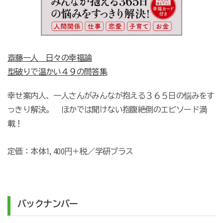
斎藤一人 日々の幸福論
型破りで温かい４９の問答集
幸せ案内人、一人さんがみんなが抱える３６５日の悩みをす
っきり解決。 ほかでは聞けない抱腹絶倒のエピソード満
載！
定価：本体1,400円＋税／学研プラス
バックナンバー