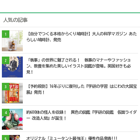
人気の記事
【自分でつくる本格からくり鳩時計】大人の科学マガジン あた
1
らしい鳩時計、発売
「執事」の世界に魅了される！ 執事のマナーやファッショ
2
ン、教養を集めた美しいイラスト図鑑が登場。英国好きも必
見！
【予約殺到】16年ぶりに復刊した『学研の学習 はにわの大国宝
3
展』発売！
約600体の怪人を収録！ 異色の図鑑『学研の図鑑 仮面ライダ
4
ー 改造人間』が誕生！
オリジナル「ミュータント最強王」優秀作品発表!!!
5