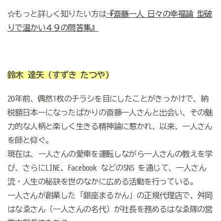
☆もっと詳しく知りたい方は→
『斎藤一人 日々の幸福論 型破
りで温かい４９の問答集』
鈴木 達矢
(すずき たつや)
20年前、偶然1枚のチラシを目にしたことがきっかけで、納
税額日本一になったばかりの斎藤一人さんと出会い、その魅
力的な人柄と楽しく生きる精神論に惹かれ、以来、一人さん
を師と仰ぐ。
現在は、一人さんの愛車を運転しながら一人さんの教えを学
び、さらにLINE、Facebook などのSNS を通じて、一人さん
流・人生の秘訣を世のなかに広める活動を行っている。
一人さんが創業した「銀座まるかん」の正規代理店で、舛岡
はなゑさん（一人さんの名代）が社長を務めるはなゑ隊の営