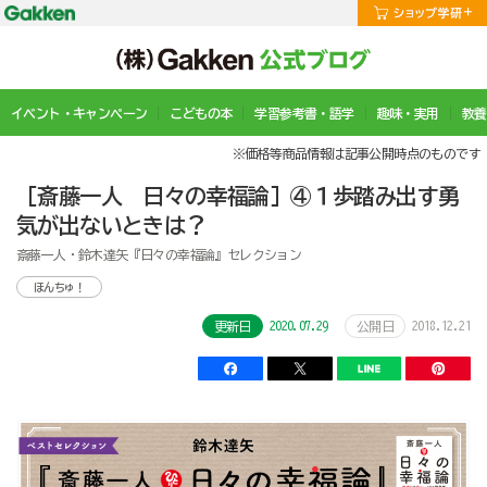
イベント・キャンペーン
こどもの本
学習参考書・語学
趣味・実用
教養
※価格等商品情報は記事公開時点のものです
［斎藤一人 日々の幸福論］④１歩踏み出す勇
気が出ないときは？
斎藤一人・鈴木達矢『日々の幸福論』セレクション
ほんちゅ！
2020.07.29
2018.12.21
更新日
公開日