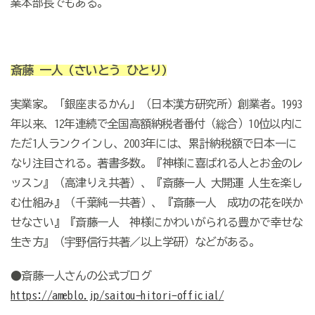
業本部長でもある。
斎藤 一人
(さいとう ひとり)
実業家。「銀座まるかん」（日本漢方研究所）創業者。1993
年以来、12年連続で全国高額納税者番付（総合）10位以内に
ただ1人ランクインし、2003年には、累計納税額で日本一に
なり注目される。著書多数。『神様に喜ばれる人とお金のレ
ッスン』（高津りえ共著）、『斎藤一人 大開運 人生を楽し
む仕組み』（千葉純一共著）、『斎藤一人 成功の花を咲か
せなさい』『斎藤一人 神様にかわいがられる豊かで幸せな
生き方』（宇野信行共著／以上学研）などがある。
●斎藤一人さんの公式ブログ
https://ameblo.jp/saitou-hitori-official/