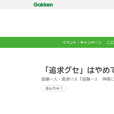
イベント・キャンペーン
こど
「追求グセ」はやめ
斎藤一人・高津りえ『斎藤一人 神様
ほんちゅ！