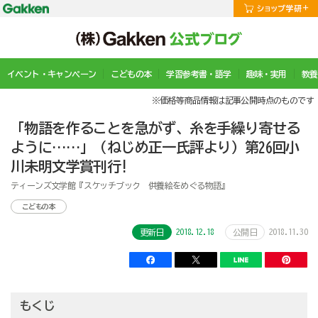
イベント・キャンペーン
こどもの本
学習参考書・語学
趣味・実用
教養
※価格等商品情報は記事公開時点のものです
「物語を作ることを急がず、糸を手繰り寄せる
ように……」（ねじめ正一氏評より）第26回小
川未明文学賞刊行!
ティーンズ文学館『スケッチブック 供養絵をめぐる物語』
こどもの本
2018.12.18
2018.11.30
更新日
公開日
もくじ