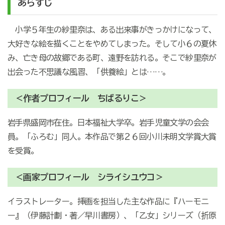
あらすじ
小学５年生の紗里奈は、ある出来事がきっかけになって、
大好きな絵を描くことをやめてしまった。そして小６の夏休
み、亡き母の故郷である町、遠野を訪れる。そこで紗里奈が
出会った不思議な風習、「供養絵」とは……。
＜作者プロフィール ちばるりこ＞
岩手県盛岡市在住。日本福祉大学卒。岩手児童文学の会会
員。「ふろむ」同人。本作品で第２６回小川未明文学賞大賞
を受賞。
＜画家プロフィール シライシユウコ＞
イラストレーター。挿画を担当した主な作品に『ハーモニ
ー』（伊藤計劃・著／早川書房）、「乙女」シリーズ（折原