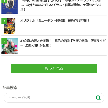
「執事」の世界に魅了される！ 執事のマナーやファッショ
3
ン、教養を集めた美しいイラスト図鑑が登場。英国好きも必
見！
オリジナル「ミュータント最強王」優秀作品発表!!!
4
約600体の怪人を収録！ 異色の図鑑『学研の図鑑 仮面ライダ
5
ー 改造人間』が誕生！
もっと見る
記事検索