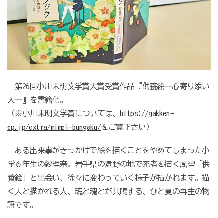
第26回小川未明文学賞大賞受賞作品『供養絵―心寄り添い
人―』を書籍化。
（※小川未明文学賞については、
https://gakken-
ep.jp/extra/mimei-bungaku/
をご覧下さい）
ある出来事がきっかけで絵を描くことをやめてしまった小
学６年生の紗理奈。岩手県の遠野の地で死者を描く風習「供
養絵」と出会い、徐々に変わっていく様子が描かれます。描
く人と描かれる人、魂と魂とが共鳴する、ひと夏の再生の物
語です。