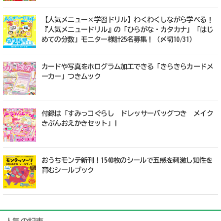
【人気メニュー×学習ドリル】わくわくしながら学べる！
『人気メニュードリル』の「ひらがな・カタカナ」「はじ
めての分数」モニター様計25名募集！（〆切10/31）
カードや写真をホログラム加工できる「きらきらカードメ
ーカー」つきムック
付録は「すみっコぐらし ドレッサーバッグつき メイク
きぶんおえかきセット」!
おうちモンテ新刊！1540枚のシールで五感を刺激し知性を
育むシールブック