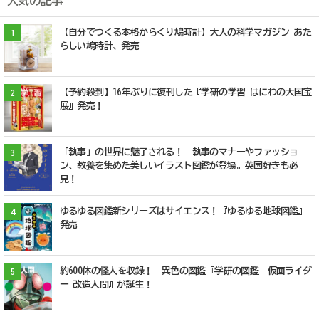
人気の記事
【自分でつくる本格からくり鳩時計】大人の科学マガジン あた
1
らしい鳩時計、発売
【予約殺到】16年ぶりに復刊した『学研の学習 はにわの大国宝
2
展』発売！
「執事」の世界に魅了される！ 執事のマナーやファッショ
3
ン、教養を集めた美しいイラスト図鑑が登場。英国好きも必
見！
ゆるゆる図鑑新シリーズはサイエンス！『ゆるゆる地球図鑑』
4
発売
約600体の怪人を収録！ 異色の図鑑『学研の図鑑 仮面ライダ
5
ー 改造人間』が誕生！