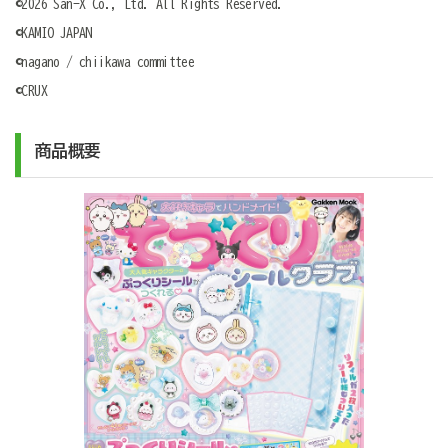
©2026 San-X Co., Ltd. All Rights Reserved.
©KAMIO JAPAN
©nagano / chiikawa committee
©CRUX
商品概要