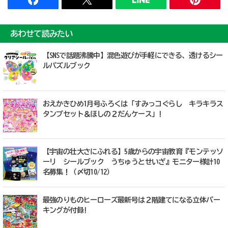
あわせて読みたい
【SNSで話題沸騰中】混色遊びが手軽にできる、透けるシー
ルパズルブック
おえかきひめ1月号ふろくは「すみっコぐらし キラキラス
タンプセット＆ほしの２だんケース」!
【宇宙の壮大さにふれる】5歳からの宇宙教育『モンテッソ
ーリ シールブック うちゅうとせいざ』モニター様計10
名募集！（〆切10/12）
最強のりものヒーローズ最新号は２階建てになる立体パー
キングが付録!