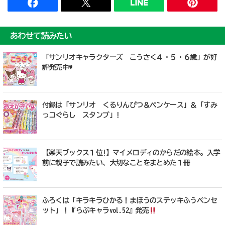
あわせて読みたい
「サンリオキャラクターズ こうさく４・５・６歳」が好
評発売中♥
付録は「サンリオ くるりんぴつ＆ペンケース」＆「すみ
っコぐらし スタンプ」!
【楽天ブックス１位!】マイメロディのからだの絵本。入学
前に親子で読みたい、大切なことをまとめた１冊
ふろくは「キラキラひかる！まほうのステッキふうペンセ
ット」！『らぶキャラvol.52』発売