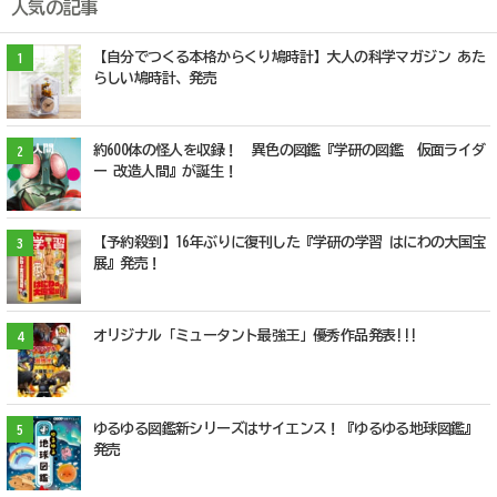
人気の記事
【自分でつくる本格からくり鳩時計】大人の科学マガジン あた
1
らしい鳩時計、発売
約600体の怪人を収録！ 異色の図鑑『学研の図鑑 仮面ライダ
2
ー 改造人間』が誕生！
【予約殺到】16年ぶりに復刊した『学研の学習 はにわの大国宝
3
展』発売！
オリジナル「ミュータント最強王」優秀作品発表!!!
4
ゆるゆる図鑑新シリーズはサイエンス！『ゆるゆる地球図鑑』
5
発売