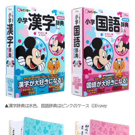
▲漢字辞典は水色、国語辞典はピンクのケース ⒸDisney