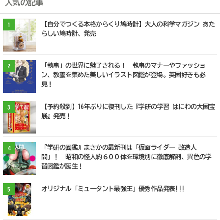
人気の記事
【自分でつくる本格からくり鳩時計】大人の科学マガジン あた
1
らしい鳩時計、発売
「執事」の世界に魅了される！ 執事のマナーやファッショ
2
ン、教養を集めた美しいイラスト図鑑が登場。英国好きも必
見！
【予約殺到】16年ぶりに復刊した『学研の学習 はにわの大国宝
3
展』発売！
『学研の図鑑』まさかの最新刊は「仮面ライダー 改造人
4
間」！ 昭和の怪人約６００体を環境別に徹底解剖、異色の学
習図鑑が誕生！
オリジナル「ミュータント最強王」優秀作品発表!!!
5