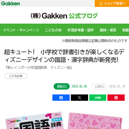
イベント・キャンペーン
こどもの本
学習参考書・語学
趣味・実用
教養
※価格等商品情報は記事公開時点のものです
超キュート! 小学校で辞書引きが楽しくなるデ
ィズニーデザインの国語・漢字辞典が新発売!
『新レインボー小学国語辞典 ディズニー版』
こどもの本
2020.03.04
2019.12.10
更新日
公開日