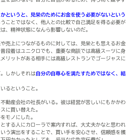
るかというと、見栄のためにお金を使う必要がないという
いうことではなく、他人との比較で自己満足を得る必要が
較は、精神状態になんら影響しないのだ。
や売上につながるものに対しては、見栄とも思えるお金
、普段着はユニクロでも、重要な商談では高級スーツに身
上メリットがある相手には高級レストランでゴージャスに
。しかしそれは
自分の自尊心を満たすためではなく、結
いるということ。
不動産会社の社長がいる。彼は経営が苦しいにもかかわ
ラスに買い替えた。
をモノにした。
とする人にカローラで案内すれば、大丈夫かなと思われ
という演出をすることで、買い手を安心させ、信頼感を獲
０万円かかったとしても、妥当な広告宣伝費だ」。