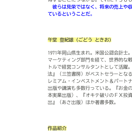
彼らは見栄ではなく、将来の売上や
ているということだ
。
午堂 登紀雄
(ごどう ときお)
1971年岡山県生まれ。米国公認会計
マーケティング部門を経て、世界的な
トルで経営コンサルタントとして活躍。
法』（三笠書房）がベストセラーとな
レミアム・インベストメント＆パート
出版や講演も多数行っている。『お金
本実業出版）、『オキテ破りのＦＸ投
出』（あさ出版）ほか著書多数。
作品紹介