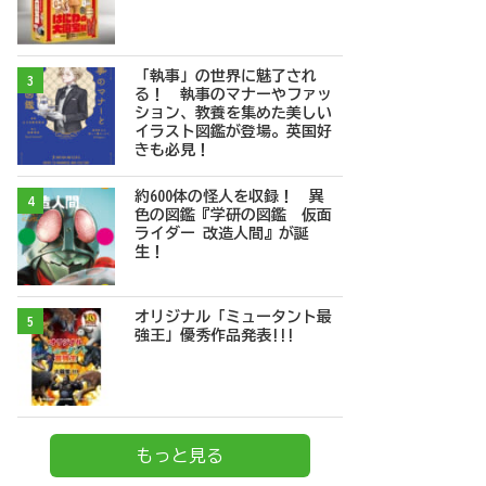
「執事」の世界に魅了され
3
る！ 執事のマナーやファッ
ション、教養を集めた美しい
イラスト図鑑が登場。英国好
きも必見！
約600体の怪人を収録！ 異
4
色の図鑑『学研の図鑑 仮面
ライダー 改造人間』が誕
生！
オリジナル「ミュータント最
5
強王」優秀作品発表!!!
もっと見る