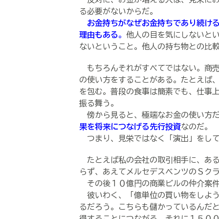
る必要がないからだ。
お金持ちがなぜお金持ちであり続け
理由もある
。
他人の目を気にしないと
ないということ。他人の持ち物との比
もちろんそれがすべてではない。商売
の使い方をすることがある。たとえば
を包む。普段の食事は簡素でも、仕事
振る舞う。
傍から見ると、極端なお金の使い方だ
果を将来につなげる先行投資
なのだ。
つまり、見栄ではなく「演出」をして
たとえば私の会社の取引相手に、ある
らず、あえてメルセデスベンツのＳク
その後１０億円の商業ビルの仲介案件
彼いわく、「億単位の買い物をしよう
るだろう。こちらも儲かっているんだ
得することにつながる。それに１５０