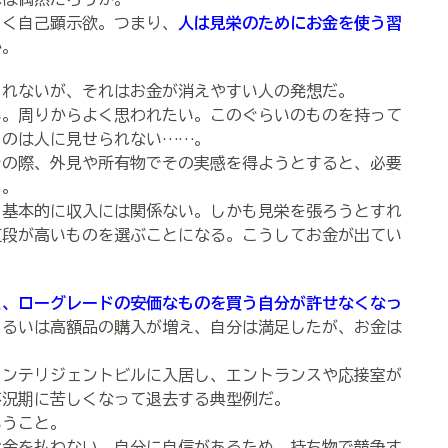
く自己顕示欲。つまり、
人は見栄のためにお金を使う習
か。
れないが、それはお金が消えやすい人の発想だ。
。周りからよく思われたい。このぐらいのものを持って
ものは人に見せられない……。
の際、外見や所有物でその実感を得ようとすると、必要
う。
基本的に収入には関係ない。しかも見栄を張ろうとすれ
値段が高いものを選ぶことになる。こうしてお金が出てい
と、ローグレードの安価なものを買う自分が許せなくなっ
あるいは高額品の購入が増え、自分は満足したが、お金は
ンテリジェントビルに入居し、エントランスや応接室が
不況期に苦しくなって退去する典型例だ。
いうこと。
金を払わない。自分に自信があるため、持ち物で競争す