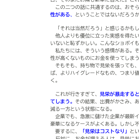
この二つの話に共通するのは、おそら
性がある
、
ということではないだろう
「それは当然だろう」と感じるかもし
他人よりも優位に立った実感を得たい
いないと恥ずかしい。こんなショボイ
私たちには、そういう感情がある。そ
性が高くないものにお金を使ってしま
そもそも、持ち物で見栄を張っても、
ば、よりハイグレードなもの、つまり
く。
これが行きすぎて、
見栄が暴走する
てしまう。
その結果、出費がかさみ、
減る一方という状態になる。
企業でも、急激に儲けた企業が最新イ
豪華になるケースがよくある。しかし
要するに、
「見栄はコストなり」
と
反対に、お金が増える人は、見栄にお