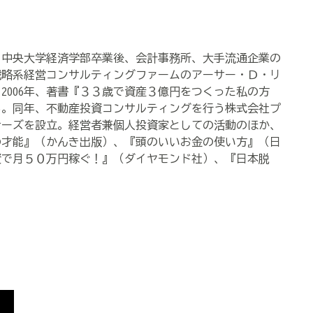
士。中央大学経済学部卒業後、会計事務所、大手流通企業の
戦略系経営コンサルティングファームのアーサー・Ｄ・リ
2006年、著書『３３歳で資産３億円をつくった私の方
る。同年、不動産投資コンサルティングを行う株式会社プ
ナーズを設立。経営者兼個人投資家としての活動のほか、
の才能』（かんき出版）、『頭のいいお金の使い方』（日
資で月５０万円稼ぐ！』（ダイヤモンド社）、『日本脱