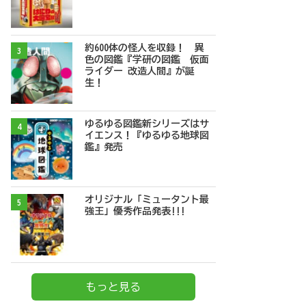
約600体の怪人を収録！ 異
3
色の図鑑『学研の図鑑 仮面
ライダー 改造人間』が誕
生！
ゆるゆる図鑑新シリーズはサ
4
イエンス！『ゆるゆる地球図
鑑』発売
オリジナル「ミュータント最
5
強王」優秀作品発表!!!
もっと見る