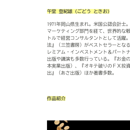
午堂 登紀雄
(ごどう ときお)
1971年岡山県生まれ。米国公認会計
マーケティング部門を経て、世界的な
トルで経営コンサルタントとして活躍。
法』（三笠書房）がベストセラーとな
レミアム・インベストメント＆パート
出版や講演も多数行っている。『お金
本実業出版）、『オキテ破りのＦＸ投
出』（あさ出版）ほか著書多数。
作品紹介