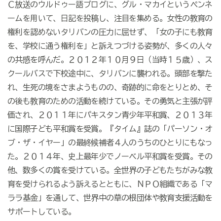
Ｃ放送のウルドゥー語ブログに、グル・マカイというペンネ
ームを用いて、日記を投稿し、注目を集める。女性の教育の
権利を認めないタリバンの圧力に屈せず、「女の子にも教育
を、学校に通う権利を」と訴えつづける姿勢が、多くの人々
の共感を呼んだ。２０１２年１０月９日（当時１５歳）、ス
クールバスで下校途中に、タリバンに襲われる。頭部を撃た
れ、生死の境をさまようものの、奇跡的に命をとりとめ、そ
の後も教育のための活動を続けている。その勇気と主張が評
価され、２０１１年にパキスタン青少年平和賞、２０１３年
に国際子ども平和賞を受賞。『タイム』誌の「パーソン・オ
ブ・ザ・イヤー」の最終候補者４人のうちのひとりにもなっ
た。２０１４年、史上最年少でノーベル平和賞を受賞。その
他、数多くの賞を受けている。全世界の子どもたちがみな教
育を受けられるよう訴えるとともに、ＮＰＯ組織である「マ
ララ基金」を通して、世界中の草の根団体や教育支援活動を
サポートしている。