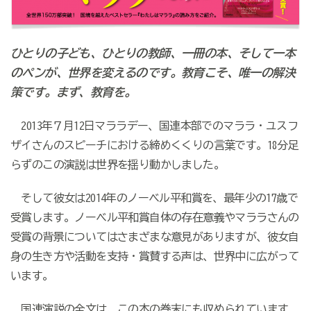
ひとりの子ども、ひとりの教師、一冊の本、そして一本
のペンが、世界を変えるのです。教育こそ、唯一の解決
策です。まず、教育を。
2013年７月12日マララデー、国連本部でのマララ・ユスフ
ザイさんのスピーチにおける締めくくりの言葉です。18分足
らずのこの演説は世界を揺り動かしました。
そして彼女は2014年のノーベル平和賞を、最年少の17歳で
受賞します。ノーベル平和賞自体の存在意義やマララさんの
受賞の背景についてはさまざまな意見がありますが、彼女自
身の生き方や活動を支持・賞賛する声は、世界中に広がって
います。
国連演説の全文は、この本の巻末にも収められています