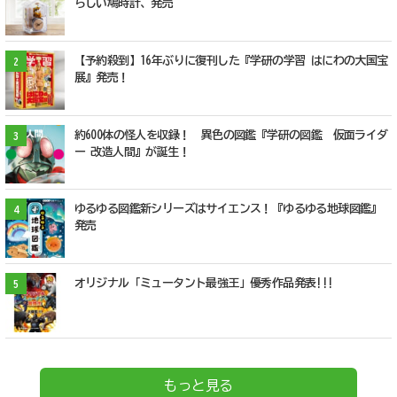
らしい鳩時計、発売
【予約殺到】16年ぶりに復刊した『学研の学習 はにわの大国宝
2
展』発売！
約600体の怪人を収録！ 異色の図鑑『学研の図鑑 仮面ライダ
3
ー 改造人間』が誕生！
ゆるゆる図鑑新シリーズはサイエンス！『ゆるゆる地球図鑑』
4
発売
オリジナル「ミュータント最強王」優秀作品発表!!!
5
もっと見る