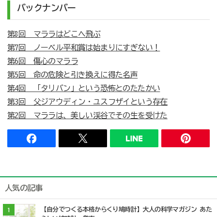
バックナンバー
第8回 マララはどこへ飛ぶ
第7回 ノーベル平和賞は始まりにすぎない！
第6回 傷心のマララ
第5回 命の危険と引き換えに得た名声
第4回 「タリバン」という恐怖とのたたかい
第3回 父ジアウディン・ユスフザイという存在
第2回 マララは、美しい渓谷でその生を受けた
人気の記事
【自分でつくる本格からくり鳩時計】大人の科学マガジン あた
1