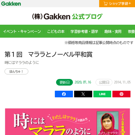
イベント・キャンペーン
こどもの本
学習参考書・語学
趣味・実用
教養
※価格等商品情報は記事公開時点のものです
第１回 マララとノーベル平和賞
時にはマララのように
ほんちゅ！
2020.07.16
2014.11.05
更新日
公開日