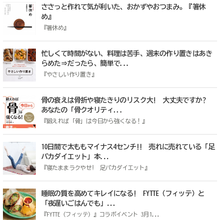
ささっと作れて気が利いた、おかずやおつまみ。『箸休
め』
『箸休め』
忙しくて時間がない、料理は苦手、週末の作り置きはあき
らめた⇒だったら、簡単で...
『やさしい作り置き』
骨の衰えは骨折や寝たきりのリスク大! 大丈夫ですか?
あなたの「骨クオリティ...
『鍛えれば「骨」は今日から強くなる！』
10日間で太ももマイナス4センチ!! 売れに売れている「足
パカダイエット」本...
『寝たままラクやせ! 足パカダイエット』
睡眠の質を高めてキレイになる! FYTTE（フィッテ）と
「夜遅いごはんでも」...
『FYTTE（フィッテ）』コラボイベント 3月1...