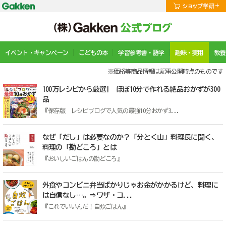
イベント・キャンペーン
こどもの本
学習参考書・語学
趣味・実用
教養
※価格等商品情報は記事公開時点のものです
100万レシピから厳選! ほぼ10分で作れる絶品おかずが300
品
『保存版 レシピブログで人気の最強10分おかず3...
なぜ「だし」は必要なのか？「分とく山」料理長に聞く、
料理の「勘どころ」とは
『おいしいごはんの勘どころ』
外食やコンビニ弁当ばかりじゃお金がかかるけど、料理に
は自信なし…。⇒ワザ・コ...
『これでいいんだ！自炊ごはん』