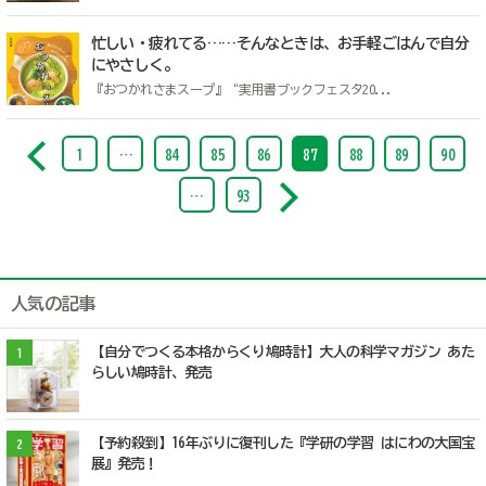
忙しい・疲れてる……そんなときは、お手軽ごはんで自分
にやさしく。
『おつかれさまスープ』“実用書ブックフェスタ20...
1
…
84
85
86
87
88
89
90
…
93
人気の記事
【自分でつくる本格からくり鳩時計】大人の科学マガジン あた
1
らしい鳩時計、発売
【予約殺到】16年ぶりに復刊した『学研の学習 はにわの大国宝
2
展』発売！