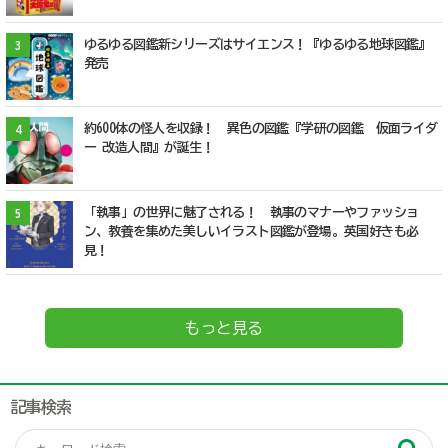
ゆるゆる図鑑新シリーズはサイエンス！『ゆるゆる地球図鑑』
3
発売
約600体の怪人を収録！ 異色の図鑑『学研の図鑑 仮面ライダ
4
ー 改造人間』が誕生！
「執事」の世界に魅了される！ 執事のマナーやファッショ
5
ン、教養を集めた美しいイラスト図鑑が登場。英国好きも必
見！
もっと見る
記事検索