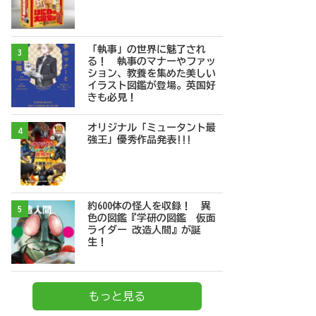
「執事」の世界に魅了され
3
る！ 執事のマナーやファッ
ション、教養を集めた美しい
イラスト図鑑が登場。英国好
きも必見！
オリジナル「ミュータント最
4
強王」優秀作品発表!!!
約600体の怪人を収録！ 異
5
色の図鑑『学研の図鑑 仮面
ライダー 改造人間』が誕
生！
もっと見る