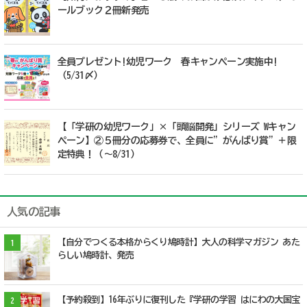
ールブック２冊新発売
全員プレゼント!幼児ワーク 春キャンペーン実施中!
（5/31〆）
【「学研の幼児ワーク」×「頭脳開発」シリーズ Wキャン
ペーン】②５冊分の応募券で、全員に”がんばり賞”＋限
定特典！（～8/31）
人気の記事
【自分でつくる本格からくり鳩時計】大人の科学マガジン あた
1
らしい鳩時計、発売
【予約殺到】16年ぶりに復刊した『学研の学習 はにわの大国宝
2