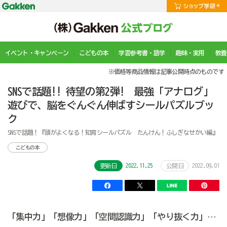
イベント・キャンペーン
こどもの本
学習参考書・語学
趣味・実用
教養
※価格等商品情報は記事公開時点のものです
SNSで話題!! 待望の第2弾! 最強「アナログ」
遊びで、脳をぐんぐん伸ばすシールパズルブッ
ク
SNSで話題！『頭がよくなる！知育シールパズル たんけん！ふしぎなせかい編』
こどもの本
2022.11.25
2022.09.01
更新日
公開日
「集中力」「想像力」「空間認識力」「やり抜く力」…