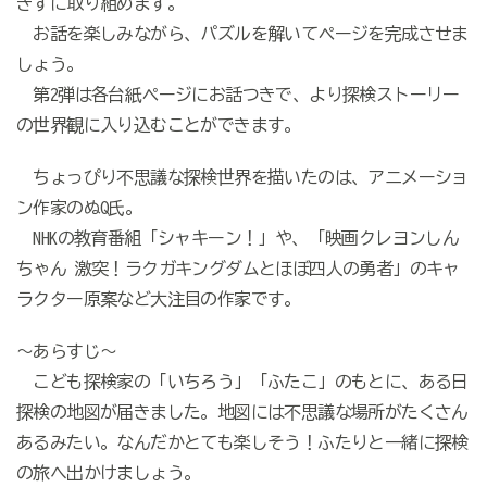
きずに取り組めます。
お話を楽しみながら、パズルを解いてページを完成させま
しょう。
第
2
弾は各台紙ページにお話つきで、より探検ストーリー
の世界観に入り込むことができます。
ちょっぴり不思議な探検世界を描いたのは、アニメーショ
ン作家のぬ
Q
氏。
NHK
の教育番組「シャキーン！」や、「映画クレヨンしん
ちゃん 激突！ラクガキングダムとほぼ四人の勇者」のキャ
ラクター原案など大注目の作家です。
～あらすじ～
こども探検家の「いちろう」「ふたこ」のもとに、ある日
探検の地図が届きました。地図には不思議な場所がたくさん
あるみたい。なんだかとても楽しそう！ふたりと一緒に探検
の旅へ出かけましょう。