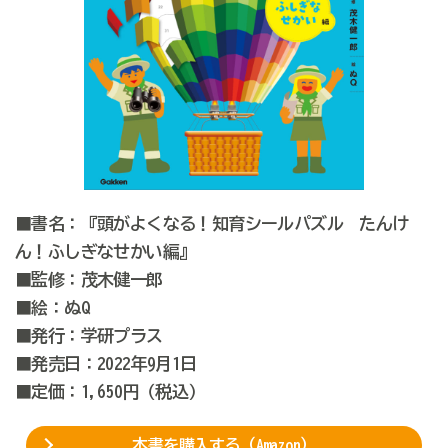
■書名：『頭がよくなる！知育シールパズル たんけ
ん！ふしぎなせかい編』
■監修：茂木健一郎
■絵：ぬQ
■発行：学研プラス
■発売日：2022年9月1日
■定価：1,650円（税込）
本書を購入する（Amazon）