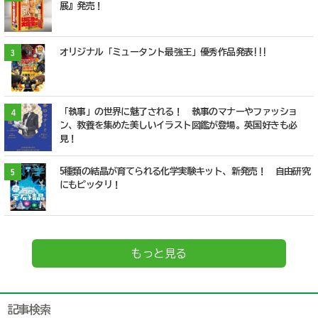
展』発売！
オリジナル「ミュータント最強王」優秀作品発表!!!
3
「執事」の世界に魅了される！ 執事のマナーやファッショ
4
ン、教養を集めた美しいイラスト図鑑が登場。英国好きも必
見！
5種類の結晶が育てられる化学実験キット、新発売！ 自由研究
5
にもピッタリ！
もっと見る
記事検索