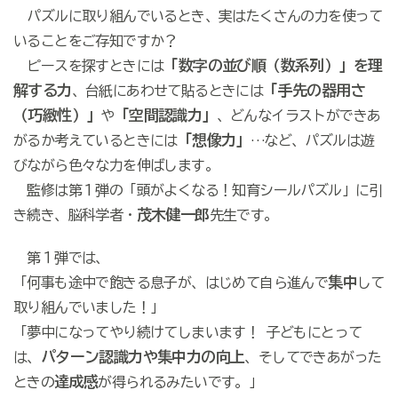
パズルに取り組んでいるとき、実はたくさんの力を使って
いることをご存知ですか？
「数字の並び順（数系列）」を理
ピースを探すときには
解する力
「手先の器用さ
、台紙にあわせて貼るときには
（巧緻性）」
「空間認識力」
や
、どんなイラストができあ
「想像力」
がるか考えているときには
…など、パズルは遊
びながら色々な力を伸ばします。
監修は第１弾の「頭がよくなる！知育シールパズル」に引
茂木健一郎
き続き、脳科学者・
先生です。
第１弾では、
集中
「何事も途中で飽きる息子が、はじめて自ら進んで
して
取り組んでいました！」
「夢中になってやり続けてしまいます！ 子どもにとって
パターン認識力や集中力の向上
は、
、そしてできあがった
達成感
ときの
が得られるみたいです。」