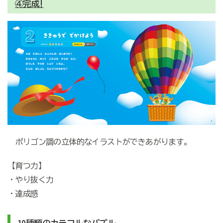
④完成!
ポリゴン調の立体的なイラストができあがります。
【育つ力】
・やり抜く力
・達成感