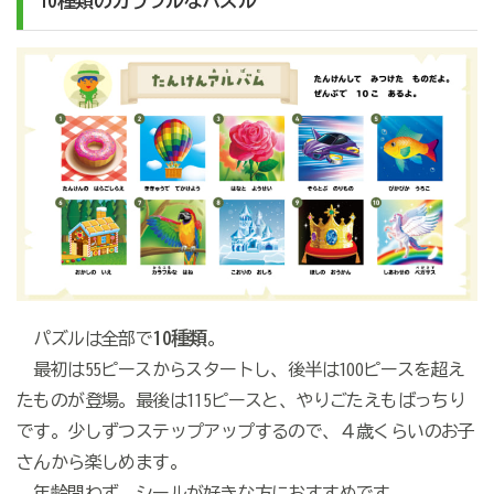
10
種類のカラフルなパズル
10
種類
パズルは全部で
。
最初は
55
ピースからスタートし、後半は
100
ピースを超え
たものが登場。最後は
115
ピースと、やりごたえもばっちり
です。少しずつステップアップするので、４歳くらいのお子
さんから楽しめます。
年齢問わず、シールが好きな方におすすめです。