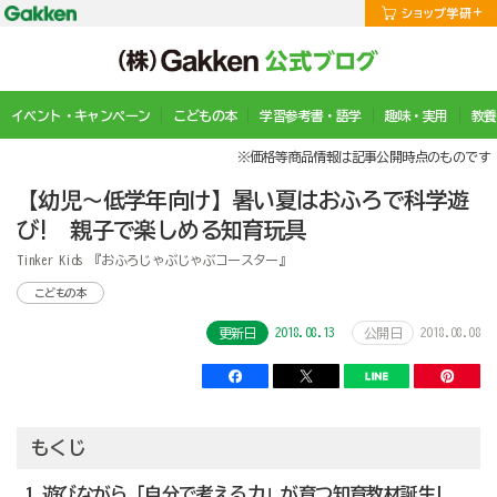
イベント・キャンペーン
こどもの本
学習参考書・語学
趣味・実用
教養
※価格等商品情報は記事公開時点のものです
【幼児～低学年向け】暑い夏はおふろで科学遊
び! 親子で楽しめる知育玩具
Tinker Kids 『おふろじゃぶじゃぶコースター』
こどもの本
2018.08.13
2018.08.08
更新日
公開日
もくじ
1 遊びながら「自分で考える力」が育つ知育教材誕生!