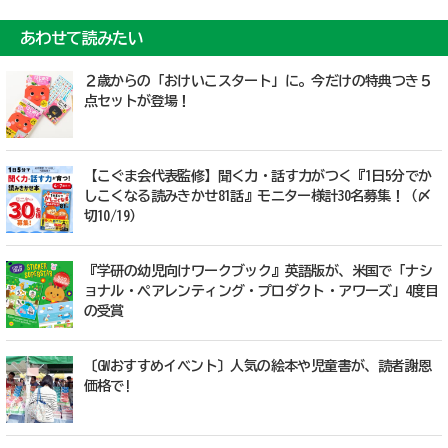
あわせて読みたい
２歳からの「おけいこスタート」に。今だけの特典つき５
点セットが登場！
【こぐま会代表監修】聞く力・話す力がつく『1日5分でか
しこくなる読みきかせ81話』モニター様計30名募集！（〆
切10/19）
『学研の幼児向けワークブック』英語版が、米国で「ナシ
ョナル・ペアレンティング・プロダクト・アワーズ」4度目
の受賞
〔GWおすすめイベント〕人気の絵本や児童書が、読者謝恩
価格で!