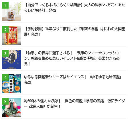
【自分でつくる本格からくり鳩時計】大人の科学マガジン あた
1
らしい鳩時計、発売
【予約殺到】16年ぶりに復刊した『学研の学習 はにわの大国宝
2
展』発売！
「執事」の世界に魅了される！ 執事のマナーやファッショ
3
ン、教養を集めた美しいイラスト図鑑が登場。英国好きも必
見！
ゆるゆる図鑑新シリーズはサイエンス！『ゆるゆる地球図鑑』
4
発売
約600体の怪人を収録！ 異色の図鑑『学研の図鑑 仮面ライダ
5
ー 改造人間』が誕生！