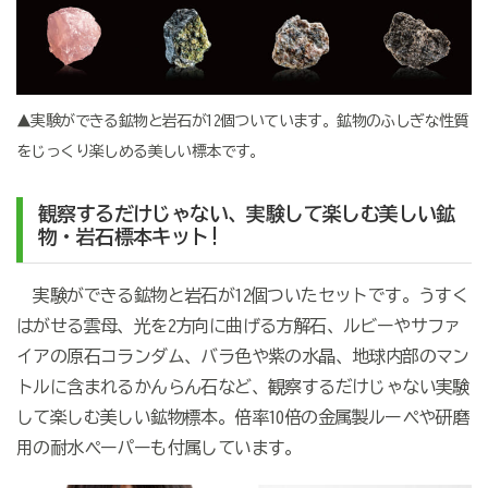
▲実験ができる鉱物と岩石が12個ついています。鉱物のふしぎな性質
をじっくり楽しめる美しい標本です。
観察するだけじゃない、実験して楽しむ美しい鉱
物・岩石標本キット!
実験ができる鉱物と岩石が12個ついたセットです。うすく
はがせる雲母、光を2方向に曲げる方解石、ルビーやサファ
イアの原石コランダム、バラ色や紫の水晶、地球内部のマン
トルに含まれるかんらん石など、観察するだけじゃない実験
して楽しむ美しい鉱物標本。倍率10倍の金属製ルーペや研磨
用の耐水ペーパーも付属しています。