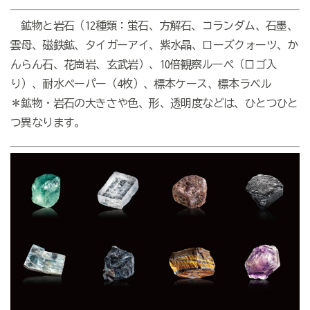
鉱物と岩石（12種類：蛍石、方解石、コランダム、石墨、
雲母、磁鉄鉱、タイガーアイ、紫水晶、ローズクォーツ、か
んらん石、花崗岩、玄武岩）、10倍観察ルーペ（ロゴ入
り）、耐水ペーパー（4枚）、標本ケース、標本ラベル
＊鉱物・岩石の大きさや色、形、透明度などは、ひとつひと
つ異なります。