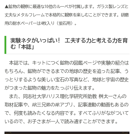
▲鉱物の観察に最適な10倍のルーペが付属します。ガラス製レンズと
丈夫なメタルフレームで本格的に観察を楽しむことができます。研磨
用の耐水ペーパーは4枚入り（蛍石用）。
実験ネタがいっぱい! 工夫する力と考える力を育
む「本誌」
本誌では、キットにつく鉱物の図鑑ページや実験の紹介は
もちろん、鉱物ができるまでの地球の歴史を追った記事、う
っとりするような美しい宝石の写真など、地球と宇宙の歴史
がつまった鉱物の魅力をたっぷり伝えます。
また、同志社大学ハリス理化学研究所助教 桝太一さんの
取材記事や、AR三兄弟のARアプリ、記事連動の動画もあるの
で、何度も読みたくなる内容です。すべてふりがながついて
いるので、お子さまが一人で読み通すことができます。