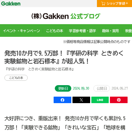
イベント・キャンペーン
こどもの本
学習参考書・語学
趣味・実用
教養
※価格等商品情報は記事公開時点のものです
発売10か月で9.5万部！『学研の科学 ときめく
実験鉱物と岩石標本』が超人気！
『学研の科学 ときめく実験鉱物と岩石標本』
こどもの本
2024.09.30
2024.09.27
更新日
公開日
大好評につき、重版出来！ 発売10か月で早くも累計9.5
万部！「実験できる鉱物」「きれいな宝石」「地球を構