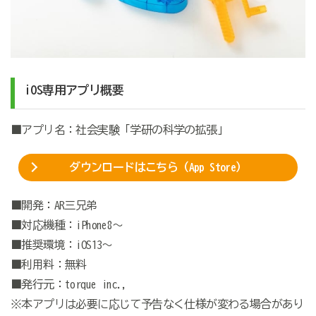
iOS
専用
アプリ概要
■アプリ名：社会実験「学研の科学の拡張」
ダウンロードはこちら（
App Store
）
■開発：AR三兄弟
■対応機種：iPhone8～
■推奨環境：iOS13～
■利用料：無料
■発行元：torque inc.,
※本アプリは必要に応じて予告なく仕様が変わる場合があり