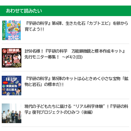
あわせて読みたい
『学研の科学』第6弾、生きた化石「カブトエビ」を卵から
育てよう!!
計50名様！『学研の科学 万能顕微鏡と標本作成キット』
先行モニター募集！ ～〆4/2(日)
『学研の科学』第5弾のキットは心ときめく小さな宝物「鉱
物と岩石」の標本だ!!
現代の子どもたちに届ける“リアル科学体験”!『学研の科
学』復刊プロジェクトのひみつ（後編）