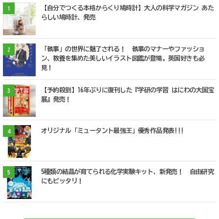
【自分でつくる本格からくり鳩時計】大人の科学マガジン あた
1
らしい鳩時計、発売
「執事」の世界に魅了される！ 執事のマナーやファッショ
2
ン、教養を集めた美しいイラスト図鑑が登場。英国好きも必
見！
【予約殺到】16年ぶりに復刊した『学研の学習 はにわの大国宝
3
展』発売！
オリジナル「ミュータント最強王」優秀作品発表!!!
4
5種類の結晶が育てられる化学実験キット、新発売！ 自由研究
5
にもピッタリ！