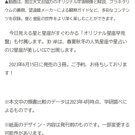
▲動画は、国立天文台協力のオリジナル宇宙映像と解説、プラネタリ
ウムの裏側、望遠鏡メーカーによる観察ガイドなど、多彩なコンテン
ツを収録。星と星座の世界をより深く楽しむことができます。
今日見える星と星座がすぐわかる「オリジナル星座早見
盤」も付属します。3D ARは、春夏秋冬の人気星座や星占い
の12星座が美しいCGで出現します。
2023年6月15日に発売の３冊。ご予約、お待ちしておりま
す！
※本文中の類書比較のデータは
2023
年
4
月時点、学研調べに
よるものです。
※紙面のデザイン・内容は発刊前のものです。一部変更する
可能性があります。