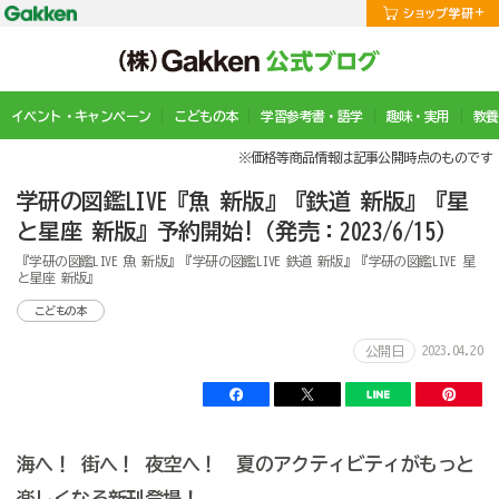
イベント・キャンペーン
こどもの本
学習参考書・語学
趣味・実用
教養
※価格等商品情報は記事公開時点のものです
学研の図鑑LIVE『魚 新版』『鉄道 新版』『星
と星座 新版』予約開始!（発売：2023/6/15）
『学研の図鑑LIVE 魚 新版』『学研の図鑑LIVE 鉄道 新版』『学研の図鑑LIVE 星
と星座 新版』
こどもの本
2023.04.20
公開日
海へ！ 街へ！ 夜空へ！ 夏のアクティビティがもっと
楽しくなる新刊登場！