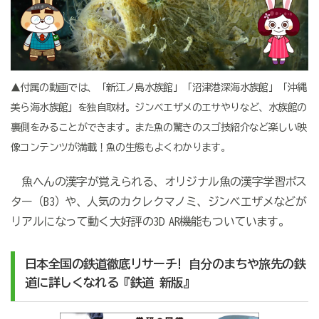
▲付属の動画では、「新江ノ島水族館」「沼津港深海水族館」「沖縄
美ら海水族館」を独自取材。ジンベエザメのエサやりなど、水族館の
裏側をみることができます。また魚の驚きのスゴ技紹介など楽しい映
像コンテンツが満載！魚の生態もよくわかります。
魚へんの漢字が覚えられる、オリジナル魚の漢字学習ポス
ター（B3）や、人気のカクレクマノミ、ジンベエザメなどが
リアルになって動く大好評の3D AR機能もついています。
日本全国の鉄道
徹底リサーチ!
自分のまちや旅先の鉄
道に詳しくなれる
『鉄道
新版』