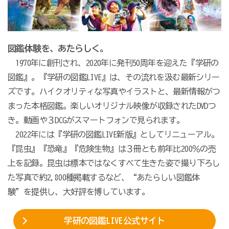
図鑑体験を、あたらしく。
1970年に創刊され、2020年に発刊50周年を迎えた『学研の
図鑑』。『学研の図鑑LIVE』は、その流れを汲む最新シリー
ズです。ハイクオリティな写真やイラストと、最新情報がつ
まった本格図鑑。楽しいオリジナル映像が収録されたDVDつ
き。動画や３DCGがスマートフォンで見られます。
2022年には『学研の図鑑LIVE新版』としてリニューアル。
『昆虫』『恐竜』『危険生物』は３冊とも前年比200％の売
上を記録。昆虫は標本ではなくすべて生きた姿で撮り下ろし
た写真で約2,800種掲載するなど、“あたらしい図鑑体
験”を提供し、大好評を博しています。
学研の図鑑
LIVE
公式サイト