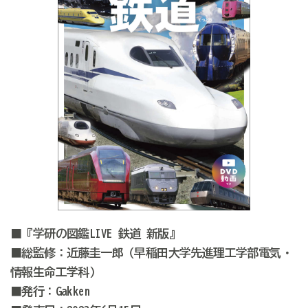
■『学研の図鑑
LIVE
鉄道
新版』
■総監修：
近藤圭一郎
（早稲田大学
先進理工学部電気・
情報生命工学科
）
■発行：Gakken