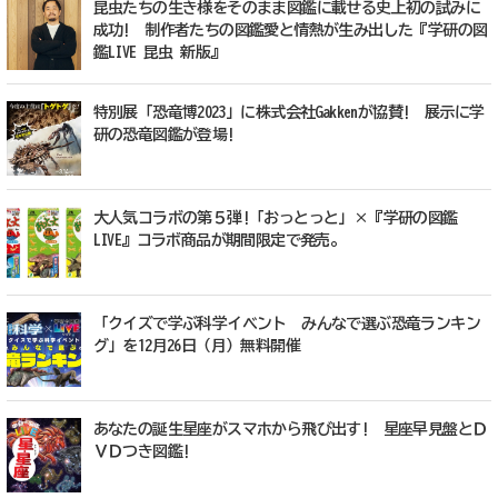
昆虫たちの生き様をそのまま図鑑に載せる史上初の試みに
成功! 制作者たちの図鑑愛と情熱が生み出した『学研の図
鑑LIVE 昆虫 新版』
特別展「恐竜博2023」に株式会社Gakkenが協賛! 展示に学
研の恐竜図鑑が登場!
大人気コラボの第５弾!「おっとっと」×『学研の図鑑
LIVE』コラボ商品が期間限定で発売。
「クイズで学ぶ科学イベント みんなで選ぶ恐竜ランキン
グ」を12月26日（月）無料開催
あなたの誕生星座がスマホから飛び出す! 星座早見盤とＤ
ＶＤつき図鑑!