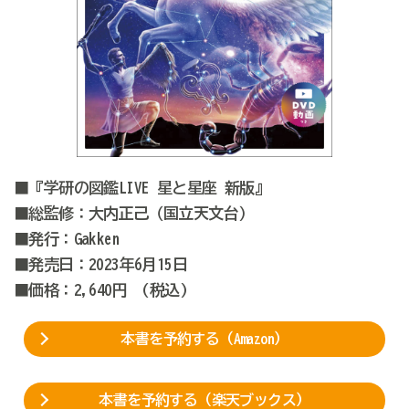
■『学研の図鑑
LIVE
星と星座
新版』
■総監修：
大内正己
（
国立天文台
）
■発行：Gakken
■発売日：2023年6月15日
■価格：
2
,640
円
(税込)
本書を予約する（Amazon）
本書を予約する（楽天ブックス）