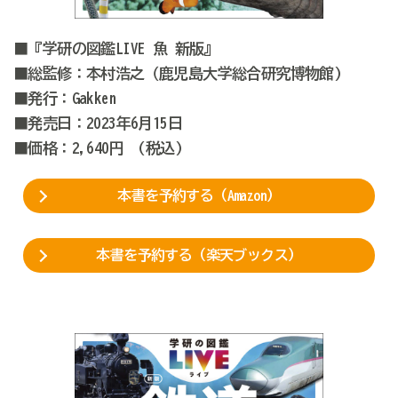
■『
学研の図鑑
LIVE
魚
新版』
■総監修：
本村浩之
（
鹿児島大学総合研究博物館
)
■発行：Gakken
■発売日：2023年6月15日
■価格：
2
,640
円
(税込
)
本書を予約する（Amazon）
本書を予約する（楽天ブックス）