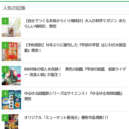
人気の記事
【自分でつくる本格からくり鳩時計】大人の科学マガジン あた
1
らしい鳩時計、発売
【予約殺到】16年ぶりに復刊した『学研の学習 はにわの大国宝
2
展』発売！
約600体の怪人を収録！ 異色の図鑑『学研の図鑑 仮面ライダ
3
ー 改造人間』が誕生！
ゆるゆる図鑑新シリーズはサイエンス！『ゆるゆる地球図鑑』
4
発売
オリジナル「ミュータント最強王」優秀作品発表!!!
5