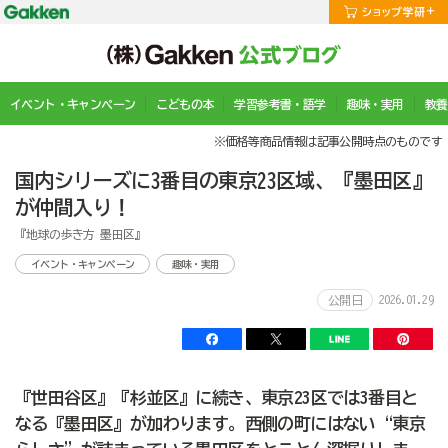
イベント・キャンペーン
こどもの本
学習参考書・語学
趣味・実用
教養
※価格等商品情報は記事公開時点のものです
国内シリーズに3番目の東京23区域、『墨田区』
が仲間入り！
『地球の歩き方 墨田区』
イベント・キャンペーン
趣味・実用
2026.01.29
公開日
『世田谷区』『杉並区』に続き、東京23区では3番目と
なる『墨田区』が加わります。西側の町にはない“東京