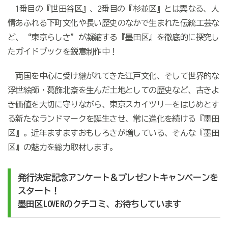
1番目の『世田谷区』、2番目の『杉並区』とは異なる、人
情あふれる下町文化や長い歴史のなかで生まれた伝統工芸な
ど、“東京らしさ”が凝縮する『墨田区』を徹底的に探究し
たガイドブックを鋭意制作中！
両国を中心に受け継がれてきた江戸文化、そして世界的な
浮世絵師・葛飾北斎を生んだ土地としての歴史など、古きよ
き価値を大切に守りながら、東京スカイツリーをはじめとす
る新たなランドマークを誕生させ、常に進化を続ける『墨田
区』。近年ますますおもしろさが増している、そんな『墨田
区』の魅力を総力取材します。
発行決定記念アンケート＆プレゼントキャンペーンを
スタート！
墨田区LOVERのクチコミ、お待ちしています