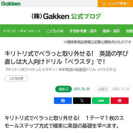
イベント・キャンペーン
こどもの本
学習参考書・語学
趣味・実用
教養
※価格等商品情報は記事公開時点のものです
キリトリ式でペラっと取り外せる! 英語の学び
直しは大人向けドリル「ペラスタ」で!
『キリトリ式でペラっとスタディ! 中学英語の総復習ドリル (ペラスタ)』
こどもの本
2021.02.05
2020.11.20
更新日
公開日
キリトリ式でペラっと取り外せる! １テーマ１枚のス
モールステップ方式で確実に英語の基礎を学べます。