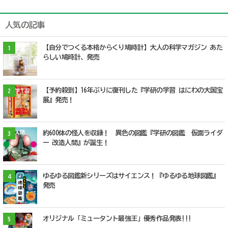
人気の記事
【自分でつくる本格からくり鳩時計】大人の科学マガジン あた
1
らしい鳩時計、発売
【予約殺到】16年ぶりに復刊した『学研の学習 はにわの大国宝
2
展』発売！
約600体の怪人を収録！ 異色の図鑑『学研の図鑑 仮面ライダ
3
ー 改造人間』が誕生！
ゆるゆる図鑑新シリーズはサイエンス！『ゆるゆる地球図鑑』
4
発売
オリジナル「ミュータント最強王」優秀作品発表!!!
5