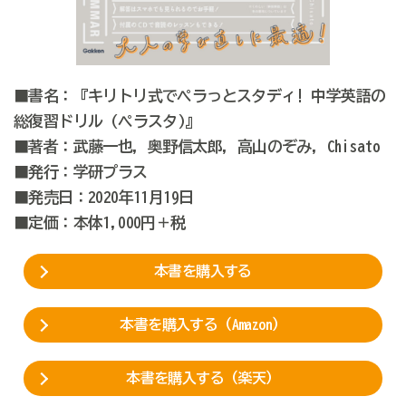
■書名：『キリトリ式でペラっとスタディ! 中学英語の
総復習ドリル (ペラスタ)』
■著者：武藤一也, 奥野信太郎, 高山のぞみ, Chisato
■発行：学研プラス
■発売日：2020年11月19日
■定価：本体1,000円＋税
本書を購入する
本書を購入する（Amazon）
本書を購入する（楽天）