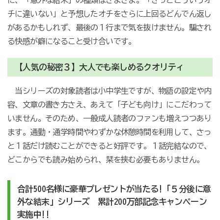
チに違いない」と予想したオチをさらに上回るどんでん返し
があるかもしれず、最後の１行まで気を抜けません。騙され
る快感が癖になること受け合いです。
【人気の秘密３】大人でも楽しめるクオリティ
当シリーズの対象読者は小中学生ですが、物語の設定や内
容、文章の書き方さえ、あえて「子ども向け」にこだわって
いません。そのため、一般成人読者のファンも増えつつあり
ます。通勤・通学時間やわずかな休憩時間を利用して、さっ
と１話だけ読むことができると好評です。１話完結なので、
どこからでも読み始められ、栞を挟む必要もありません。
合計500名様に豪華プレゼントが当たる!「５分後に意
外な結末」シリーズ 累計200万部記念キャンペーン
実施中!!