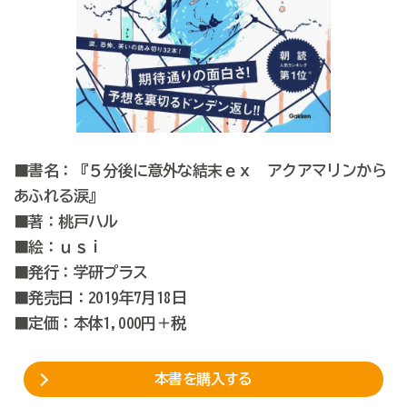
■書名：『５分後に意外な結末ｅｘ アクアマリンから
あふれる涙』
■著：桃戸ハル
■絵：ｕｓｉ
■発行：学研プラス
■発売日：2019年7月18日
■定価：本体1,000円＋税
本書を購入する