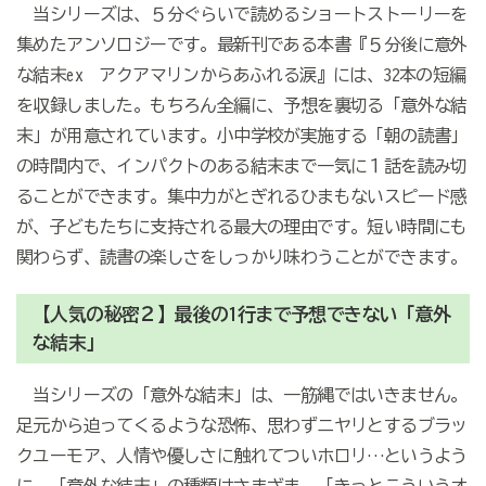
当シリーズは、５分ぐらいで読めるショートストーリーを
集めたアンソロジーです。最新刊である本書『５分後に意外
な結末ex アクアマリンからあふれる涙』には、32本の短編
を収録しました。もちろん全編に、予想を裏切る「意外な結
末」が用意されています。小中学校が実施する「朝の読書」
の時間内で、インパクトのある結末まで一気に１話を読み切
ることができます。集中力がとぎれるひまもないスピード感
が、子どもたちに支持される最大の理由です。短い時間にも
関わらず、読書の楽しさをしっかり味わうことができます。
【人気の秘密２】最後の1行まで予想できない「意外
な結末」
当シリーズの「意外な結末」は、一筋縄ではいきません。
足元から迫ってくるような恐怖、思わずニヤリとするブラッ
クユーモア、人情や優しさに触れてついホロリ…というよう
に、「意外な結末」の種類はさまざま。「きっとこういうオ