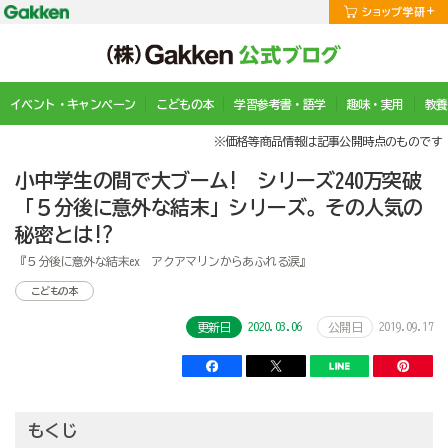
イベント・キャンペーン
こどもの本
学習参考書・語学
趣味・実用
教養
※価格等商品情報は記事公開時点のものです
小中学生の間で大ブーム! シリーズ240万突破
「５分後に意外な結末」シリーズ。その人気の
秘密とは!?
『５分後に意外な結末ex アクアマリンからあふれる涙』
こどもの本
2020.03.06
2019.09.17
更新日
公開日
もくじ