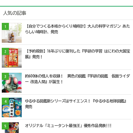
人気の記事
【自分でつくる本格からくり鳩時計】大人の科学マガジン あた
1
らしい鳩時計、発売
【予約殺到】16年ぶりに復刊した『学研の学習 はにわの大国宝
2
展』発売！
約600体の怪人を収録！ 異色の図鑑『学研の図鑑 仮面ライダ
3
ー 改造人間』が誕生！
ゆるゆる図鑑新シリーズはサイエンス！『ゆるゆる地球図鑑』
4
発売
オリジナル「ミュータント最強王」優秀作品発表!!!
5