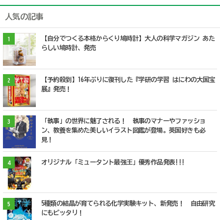
人気の記事
【自分でつくる本格からくり鳩時計】大人の科学マガジン あた
1
らしい鳩時計、発売
【予約殺到】16年ぶりに復刊した『学研の学習 はにわの大国宝
2
展』発売！
「執事」の世界に魅了される！ 執事のマナーやファッショ
3
ン、教養を集めた美しいイラスト図鑑が登場。英国好きも必
見！
オリジナル「ミュータント最強王」優秀作品発表!!!
4
5種類の結晶が育てられる化学実験キット、新発売！ 自由研究
5
にもピッタリ！