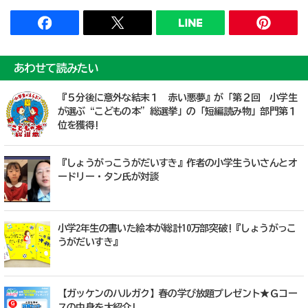
あわせて読みたい
『５分後に意外な結末１ 赤い悪夢』が「第２回 小学生
が選ぶ“こどもの本”総選挙」の「短編読み物」部門第１
位を獲得!
『しょうがっこうがだいすき』作者の小学生ういさんとオ
ードリー・タン氏が対談
小学2年生の書いた絵本が総計10万部突破!『しょうがっこ
うがだいすき』
【ガッケンのハルガク】春の学び放題プレゼント★Ｇコー
スの中身を大紹介!