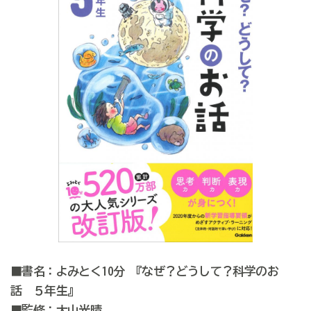
■書名：よみとく10分 『なぜ？どうして？科学のお
話 ５年生』
■監修：大山光晴