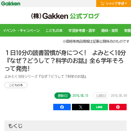
イベント・キャンペーン
こどもの本
学習参考書・語学
趣味・実用
教養
※価格等商品情報は記事公開時点のものです
１日10分の読書習慣が身につく! よみとく10分
『なぜ？どうして？科学のお話』全６学年そろ
って発売!
よみとく10分シリーズ『なぜ？どうして？科学のお話』
こどもの本
2019.08.13
2019.08.09
更新日
公開日
もくじ