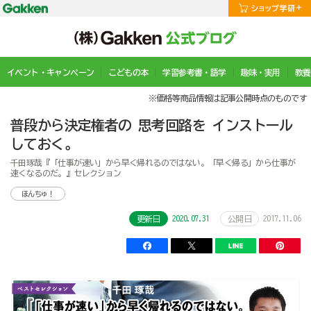
イベント・キャンペーン
こどもの本
学習参考書・語学
趣味・実用
教養
※価格等商品情報は記事公開時点のものです
普段から決定権者の 思考回路を インストール
しておく。
千田琢哉『「仕事が速い」から早く帰れるのではない。「早く帰る」から仕事が
速くなるのだ。』セレクション
ほんちゅ！
2020.07.31
2017.11.06
更新日
公開日