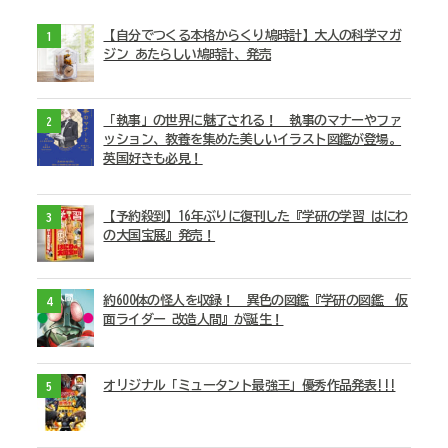
【自分でつくる本格からくり鳩時計】大人の科学マガ
1
ジン あたらしい鳩時計、発売
「執事」の世界に魅了される！ 執事のマナーやファ
2
ッション、教養を集めた美しいイラスト図鑑が登場。
英国好きも必見！
【予約殺到】16年ぶりに復刊した『学研の学習 はにわ
3
の大国宝展』発売！
約600体の怪人を収録！ 異色の図鑑『学研の図鑑 仮
4
面ライダー 改造人間』が誕生！
オリジナル「ミュータント最強王」優秀作品発表!!!
5