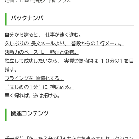
定価：1,300円+税／学研プラス
バックナンバー
自分から謝ると、 仕事が速く進む。
久しぶりの 長文メールより、 普段からの１行メール。
決断力のベースは、 熟睡と栄養。
独立して成功したいなら、 実質労働時間は １０分の１を目
指す。
フライングを 習慣化する。
“はじめの１分”に 神は宿る。
早く帰れば、道は拓ける。
関連コンテンツ
千田琢哉『たった２分で凹みから立ち直る本』セレクション