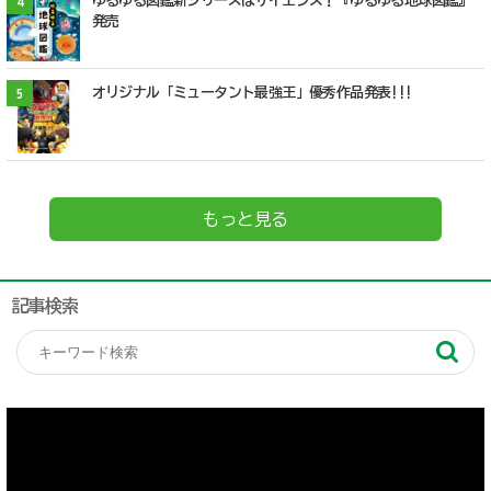
ゆるゆる図鑑新シリーズはサイエンス！『ゆるゆる地球図鑑』
4
発売
オリジナル「ミュータント最強王」優秀作品発表!!!
5
もっと見る
記事検索