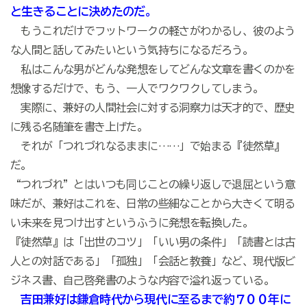
と生きることに決めたのだ。
もうこれだけでフットワークの軽さがわかるし、彼のよう
な人間と話してみたいという気持ちになるだろう。
私はこんな男がどんな発想をしてどんな文章を書くのかを
想像するだけで、もう、一人でワクワクしてしまう。
実際に、兼好の人間社会に対する洞察力は天才的で、歴史
に残る名随筆を書き上げた。
それが「つれづれなるままに……」で始まる『徒然草』
だ。
“つれづれ”とはいつも同じことの繰り返しで退屈という意
味だが、兼好はこれを、日常の些細なことから大きくて明る
い未来を見つけ出すというふうに発想を転換した。
『徒然草』は「出世のコツ」「いい男の条件」「読書とは古
人との対話である」「孤独」「会話と教養」など、現代版ビ
ジネス書、自己啓発書のような内容で溢れ返っている。
吉田兼好は鎌倉時代から現代に至るまで約７００年に