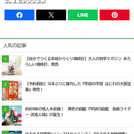
う。』セレクション
人気の記事
【自分でつくる本格からくり鳩時計】大人の科学マガジン あた
1
らしい鳩時計、発売
【予約殺到】16年ぶりに復刊した『学研の学習 はにわの大国宝
2
展』発売！
約600体の怪人を収録！ 異色の図鑑『学研の図鑑 仮面ライダ
3
ー 改造人間』が誕生！