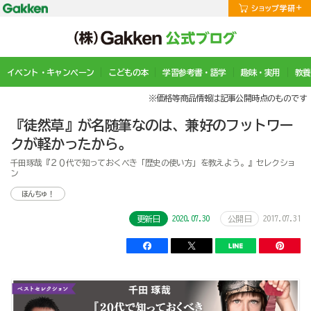
イベント・キャンペーン
こどもの本
学習参考書・語学
趣味・実用
教養
※価格等商品情報は記事公開時点のものです
『徒然草』が名随筆なのは、兼好のフットワー
クが軽かったから。
千田琢哉『２０代で知っておくべき「歴史の使い方」を教えよう。』セレクショ
ン
ほんちゅ！
2020.07.30
2017.07.31
更新日
公開日