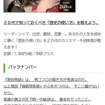
２０代で知っておくべき「歴史の使い方」を教えよう。
リーダーシップ、出世、蓄財、恋愛…。あなたの人生を成功
に導く「歴史の使い方」を２０代のカリスマ・千田琢哉が教
えます！
定価：1,300円+税／学研プラス
バックナンバー
『源氏物語』は、 男ゴコロの描き方が秀逸なのだ。
山上憶良『貧窮問答歌』が心を打つのは、 そこに噓がない
から。
家康の第２の天下統一の秘訣は、 筆まめだったこと。