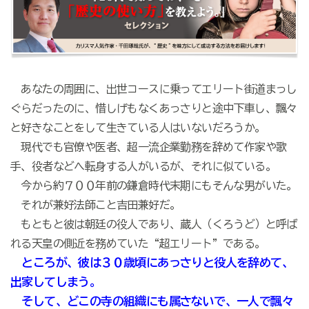
あなたの周囲に、出世コースに乗ってエリート街道まっし
ぐらだったのに、惜しげもなくあっさりと途中下車し、飄々
と好きなことをして生きている人はいないだろうか。
現代でも官僚や医者、超一流企業勤務を辞めて作家や歌
手、役者などへ転身する人がいるが、それに似ている。
今から約７００年前の鎌倉時代末期にもそんな男がいた。
それが兼好法師こと吉田兼好だ。
もともと彼は朝廷の役人であり、蔵人（くろうど）と呼ば
れる天皇の側近を務めていた“超エリート”である。
ところが、彼は３０歳頃にあっさりと役人を辞めて、
出家してしまう。
そして、どこの寺の組織にも属さないで、一人で飄々