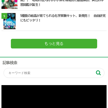
間」！ 昭和の怪人約６００体を環境別に徹底解剖、異色の学
習図鑑が誕生！
5種類の結晶が育てられる化学実験キット、新発売！ 自由研究
5
にもピッタリ！
もっと見る
記事検索