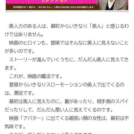
美人力のある人は、最初からいきなり「美人」と感じるわ
けではありません。
映画のヒロインも、冒頭ではそんなに美人に見えないこと
が多いのです。
ストーリーが進んでいくうちに、だんだん美人に見えてき
ます。
これが、映画の魔法です。
冒頭からいきなりスローモーションの美人で出てくるの
は、悪役です。
最初は美人に見えたのに、裏があったり、相手側のスパイ
だったりして、だんだん悪い人に見えてくるのです。
映画「アバター」に出てくる細長い顔の女性は、最初は不
気味です。