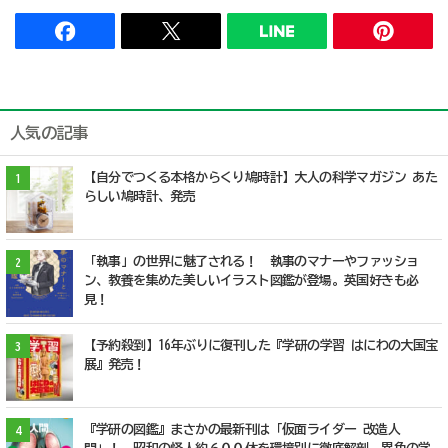
人気の記事
【自分でつくる本格からくり鳩時計】大人の科学マガジン あた
1
らしい鳩時計、発売
「執事」の世界に魅了される！ 執事のマナーやファッショ
2
ン、教養を集めた美しいイラスト図鑑が登場。英国好きも必
見！
【予約殺到】16年ぶりに復刊した『学研の学習 はにわの大国宝
3
展』発売！
『学研の図鑑』まさかの最新刊は「仮面ライダー 改造人
4