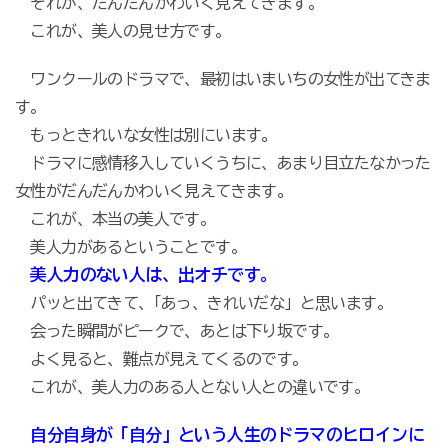
それが、だんだんかわいく見えてきます。
これが、美人の見せ方です。
ワンクールのドラマで、最初はいまいちの女性が出てきま
す。
もっときれいな女性は別にいます。
ドラマに感情移入していくうちに、あまり目立たなかった
女性がだんだんかわいく見えてきます。
これが、本当の美人です。
美人力があるということです。
美人力のない人は、出オチです。
パッと出てきて、｢あっ、きれいだな」と思います。
会った瞬間がピークで、あとは下り坂です。
よく見ると、難点が見えてくるのです。
これが、美人力のある人とない人との違いです。
自分自身が「自分」という人生のドラマのヒロインに