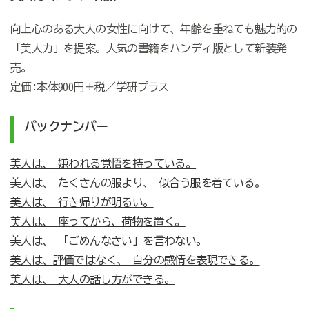
向上心のある大人の女性に向けて、年齢を重ねても魅力的の
「美人力」を提案。人気の書籍をハンディ版として新装発
売。
定価:本体900円＋税／学研プラス
バックナンバー
美人は、 嫌われる覚悟を持っている。
美人は、 たくさんの服より、 似合う服を着ている。
美人は、 行き帰りが明るい。
美人は、 座ってから、荷物を置く。
美人は、 「ごめんなさい」を言わない。
美人は、評価ではなく、 自分の感情を表現できる。
美人は、 大人の話し方ができる。