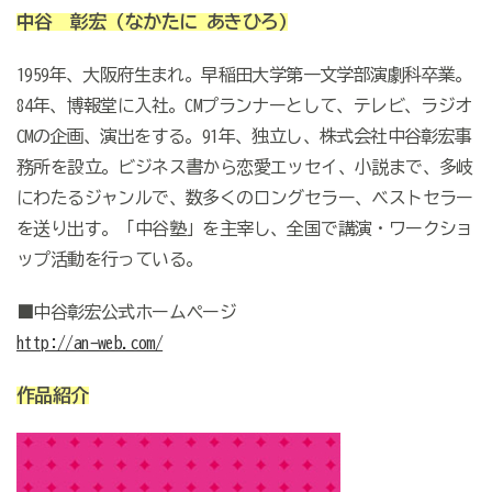
中谷 彰宏
(なかたに あきひろ)
1959年、大阪府生まれ。早稲田大学第一文学部演劇科卒業。
84年、博報堂に入社。CMプランナーとして、テレビ、ラジオ
CMの企画、演出をする。91年、独立し、株式会社中谷彰宏事
務所を設立。ビジネス書から恋愛エッセイ、小説まで、多岐
にわたるジャンルで、数多くのロングセラー、ベストセラー
を送り出す。「中谷塾」を主宰し、全国で講演・ワークショ
ップ活動を行っている。
■中谷彰宏公式ホームページ
http://an-web.com/
作品紹介