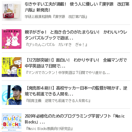
引きやすい工夫が満載! 使う人に優しい『漢字源 改訂第
六版』新発売!
学研上級漢和辞典『漢字源 改訂第六版』
親子がぎゅ! と抱き合うのがたまらない! かわいいウレ
タンパズルブックで遊ぼ...
『ぴったんこパズル だいすき ぎゅ！』
【12万部突破!!】面白い! わかりやすい! 全編マンガで
中学英語は７日間で...
『マンガでカンタン！中学英語は７日間でやり直せる...
【発売即４刷!!】高校サッカー日本一の監督が明かす、逆
境でも前進できる人間を...
『前育主義 逆境でも前進できる人を育む』
2020年必修化のためのプログラミング学習ソフト「Music
Blocks」...
『Music Blocks教員向け研究会』