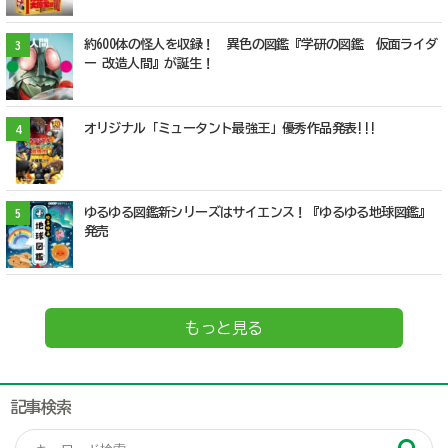
約600体の怪人を収録！ 異色の図鑑『学研の図鑑 仮面ライダ
3
ー 改造人間』が誕生！
オリジナル「ミュータント最強王」優秀作品発表!!!
4
ゆるゆる図鑑新シリーズはサイエンス！『ゆるゆる地球図鑑』
5
発売
もっと見る
記事検索