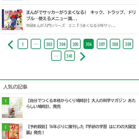
まんがでサッカーがうまくなる! キック、トラップ、ドリ
ブル…使えるメニュー満...
学研まんが入門シリーズ ミニ『うまくなる少年サッ...
1
…
303
304
305
306
307
308
309
…
341
人気の記事
【自分でつくる本格からくり鳩時計】大人の科学マガジン あた
1
らしい鳩時計、発売
【予約殺到】16年ぶりに復刊した『学研の学習 はにわの大国宝
2
展』発売！