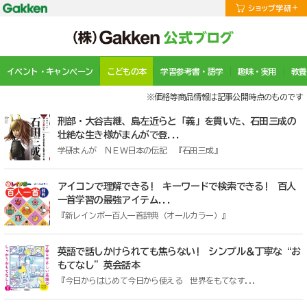
イベント・キャンペーン
こどもの本
学習参考書・語学
趣味・実用
教養
※価格等商品情報は記事公開時点のものです
刑部・大谷吉継、島左近らと「義」を貫いた、石田三成の
壮絶な生き様がまんがで登...
学研まんが ＮＥＷ日本の伝記 『石田三成』
アイコンで理解できる! キーワードで検索できる! 百人
一首学習の最強アイテム...
『新レインボー百人一首辞典（オールカラー）』
英語で話しかけられても焦らない! シンプル＆丁寧な“お
もてなし”英会話本
『今日からはじめて今日から使える 世界をもてなす...