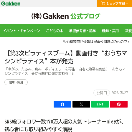
イベント・キャンペーン
こどもの本
学習参考書・語学
趣味・実用
教養
※価格等商品情報は記事公開時点のものです
【第3次ピラティスブーム】動画付き“おうちマ
シンピラティス”本が発売
『ゆがみ、たるみ、痛み…ボディエラーを再生 自宅で効果を実感！ おうちマ
シンピラティス 骨から劇的に体が変わる！』
趣味・実用
2026.05.27
公開日
SNS総フォロワー数170万人超の人気トレーナーmieyが、
初心者にも取り組みやすく解説