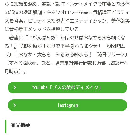
らに知識を深め、運動・動作・ボディメイクで重要となる体
の部位の機能解剖・キネシオロジーを基に骨格矯正ピラティ
スを考案。ピラティス指導者やエステティシャン、整体師等
に骨格矯正メソッドを指導している。
著書に『“がんばり筋”をほぐせばおなかも脚も細くな
る！』『脚を動かすだけで下半身から即やせ！ 股関節ムー
ブ』『おなか・太もも みるみる締まる！ 恥骨リリース』
（すべてGakken）など。著書累計発行部数13万部（2026年4
月時点）。
YouTube「ブスの美ボディメイク」
Instagram
商品概要