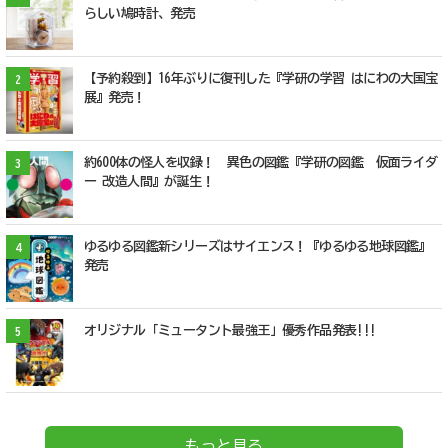
らしい鳩時計、発売
【予約殺到】16年ぶりに復刊した『学研の学習 はにわの大国宝
2
展』発売！
約600体の怪人を収録！ 異色の図鑑『学研の図鑑 仮面ライダ
3
ー 改造人間』が誕生！
ゆるゆる図鑑新シリーズはサイエンス！『ゆるゆる地球図鑑』
4
発売
オリジナル「ミュータント最強王」優秀作品発表!!!
5
もっと見る