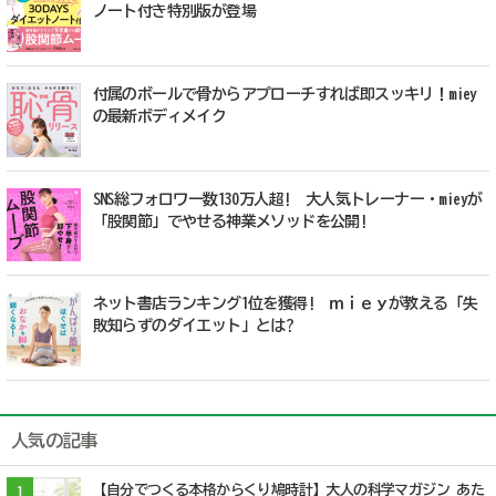
ノート付き特別版が登場
付属のボールで骨からアプローチすれば即スッキリ！miey
の最新ボディメイク
SNS総フォロワー数130万人超! 大人気トレーナー・mieyが
「股関節」でやせる神業メソッドを公開!
ネット書店ランキング1位を獲得! ｍｉｅｙが教える「失
敗知らずのダイエット」とは?
人気の記事
【自分でつくる本格からくり鳩時計】大人の科学マガジン あた
1