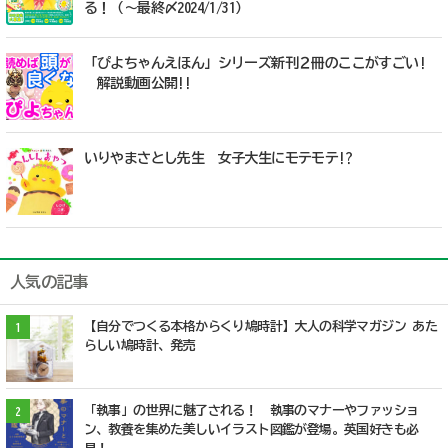
る！（～最終〆2024/1/31）
「ぴよちゃんえほん」シリーズ新刊２冊のここがすごい!
解説動画公開!!
いりやまさとし先生 女子大生にモテモテ!?
人気の記事
【自分でつくる本格からくり鳩時計】大人の科学マガジン あた
1
らしい鳩時計、発売
「執事」の世界に魅了される！ 執事のマナーやファッショ
2
ン、教養を集めた美しいイラスト図鑑が登場。英国好きも必