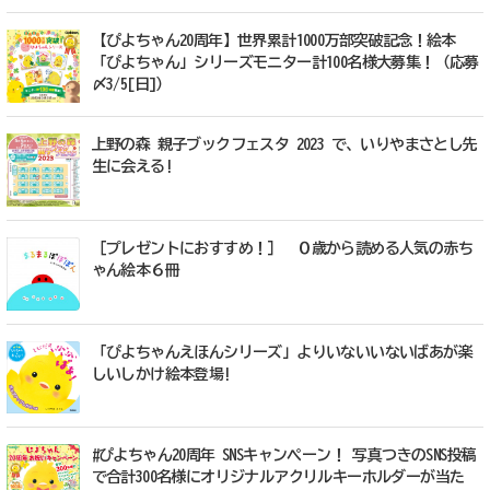
【ぴよちゃん20周年】世界累計1000万部突破記念！絵本
「ぴよちゃん」シリーズモニター計100名様大募集！（応募
〆3/5[日]）
上野の森 親子ブックフェスタ 2023 で、いりやまさとし先
生に会える!
［プレゼントにおすすめ！］ ０歳から読める人気の赤ち
ゃん絵本６冊
「ぴよちゃんえほんシリーズ」よりいないいないばあが楽
しいしかけ絵本登場!
#ぴよちゃん20周年 SNSキャンペーン！ 写真つきのSNS投稿
で合計300名様にオリジナルアクリルキーホルダーが当た