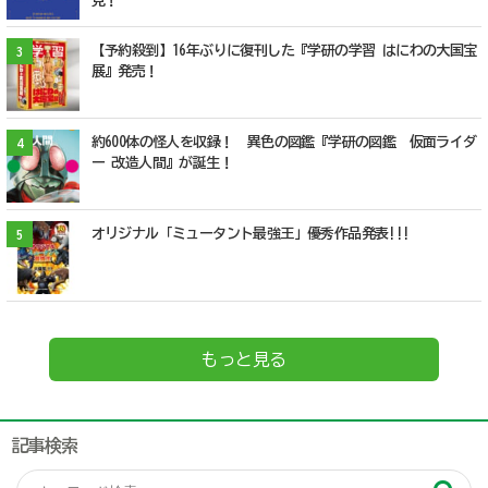
見！
【予約殺到】16年ぶりに復刊した『学研の学習 はにわの大国宝
3
展』発売！
約600体の怪人を収録！ 異色の図鑑『学研の図鑑 仮面ライダ
4
ー 改造人間』が誕生！
オリジナル「ミュータント最強王」優秀作品発表!!!
5
もっと見る
記事検索