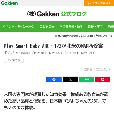
イベント・キャンペーン
こどもの本
学習参考書・語学
趣味・実用
教養
※価格等商品情報は記事公開時点のものです
Play Smart Baby ABC・123が北米のNAPPA受賞
『ぴよちゃんのABC』『Play Smart Baby ABC』『Play Smart Baby 123』
こどもの本
2026.05.12
公開日
米国の専門家が絶賛した知育効果。権威ある教育賞が認
めた高い品質と信頼を、日本版『ぴよちゃんのABC』で
もそのまま体験。