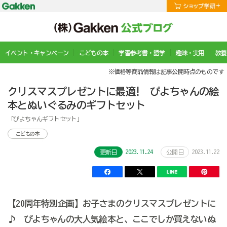
イベント・キャンペーン
こどもの本
学習参考書・語学
趣味・実用
教養
※価格等商品情報は記事公開時点のものです
クリスマスプレゼントに最適! ぴよちゃんの絵
本とぬいぐるみのギフトセット
「ぴよちゃんギフトセット」
こどもの本
2023.11.24
2023.11.22
更新日
公開日
【20周年特別企画】お子さまのクリスマスプレゼントに
♪ ぴよちゃんの大人気絵本と、ここでしか買えないぬ