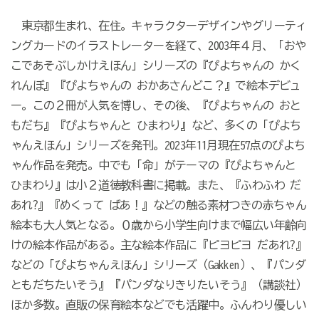
東京都生まれ、在住。キャラクターデザインやグリーティ
ングカードのイラストレーターを経て、2003年４月、「おや
こであそぶしかけえほん」シリーズの『ぴよちゃんの かく
れんぼ』『ぴよちゃんの おかあさんどこ？』で絵本デビュ
ー。この２冊が人気を博し、その後、『ぴよちゃんの おと
もだち』『ぴよちゃんと ひまわり』など、多くの「ぴよち
ゃんえほん」シリーズを発刊。2023年11月現在57点のぴよち
ゃん作品を発売。中でも「命」がテーマの『ぴよちゃんと
ひまわり』は小２道徳教科書に掲載。また、『ふわふわ だ
あれ?』『めくって ばあ！』などの触る素材つきの赤ちゃん
絵本も大人気となる。０歳から小学生向けまで幅広い年齢向
けの絵本作品がある。主な絵本作品に『ピヨピヨ だあれ?』
などの「ぴよちゃんえほん」シリーズ（Gakken）、『パンダ
ともだちたいそう』『パンダなりきりたいそう』（講談社）
ほか多数。直販の保育絵本などでも活躍中。ふんわり優しい