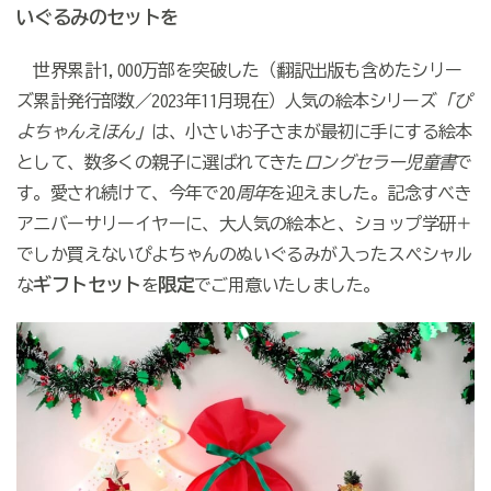
いぐるみのセットを
世界累計1,000万部を突破した（翻訳出版も含めたシリー
ズ累計発行部数／2023年11月現在）人気の絵本シリーズ
「ぴ
よちゃんえほん」
は、小さいお子さまが最初に手にする絵本
として、数多くの親子に選ばれてきた
ロングセラー児童書
で
す。愛され続けて、今年で20
周年
を迎えました。記念すべき
アニバーサリーイヤーに、大人気の絵本と、ショップ学研＋
でしか買えないぴよちゃんのぬいぐるみが入ったスペシャル
ギフトセット
限定
な
を
でご用意いたしました。