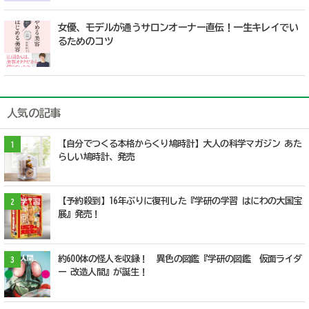
女優、モデルが通うサロンオーナー直伝！一生キレイでい
るためのコツ
人気の記事
【自分でつくる本格からくり鳩時計】大人の科学マガジン あた
1
らしい鳩時計、発売
【予約殺到】16年ぶりに復刊した『学研の学習 はにわの大国宝
2
展』発売！
約600体の怪人を収録！ 異色の図鑑『学研の図鑑 仮面ライダ
3
ー 改造人間』が誕生！