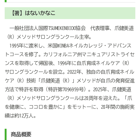
【著】はないかなこ
一般社団法人国際TSUMEKENBIDO協会 代表理事、爪健美道
（R）メソッドサロングランクール主宰。
1995年に渡米し、米国WINBAネイルカレッジ・アドバンス
トコースを修了。カリフォルニア州マニキュアリストライセ
ンスを取得して帰国後、1996年に自爪育成ネイルケア（R）
サロングランクールを設立。2022年、独自の自爪育成ネイル
ケア（R）技術「爪健美道（R）」メソッドが自爪の発育促進
方法で特許を取得（特許第7096959号）。2025年、爪健美道
（R）メソッドサロングランクールは28周年を迎えた。「爪
を健康に、ココロを豊かに」をモットーに、28年間の施術実
績は約12万人。
商品概要