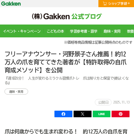
イベント・キャンペーン
こどもの本
学習参考書・語学
趣味・実用
教養
※価格等商品情報は記事公開時点のものです
フリーアナウンサー・河野景子さん推薦！約12
万人の爪を育ててきた著者が【特許取得の自爪
育成メソッド】を公開
『週1回5分！ 人生が変わるミラクル習慣爪トレ 爪は削り方と保湿で9割よくな
る』
趣味・実用
2025.11.13
公開日
爪は何歳からでも生まれ変わる！ 約12万人の自爪を育