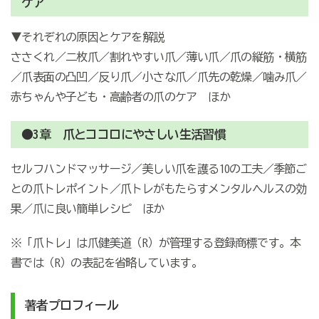
ケア
▼それぞれの原因とケアを解説
ささくれ／二枚爪／割れやすい爪／薄い爪／爪の縦筋・横筋
／爪表面の凸凹／反り爪／小さな爪／爪先の乾燥／噛み爪／
赤ちゃんや子ども・高齢者の爪のケア ほか
●3章 爪とココロにやさしい生活習慣
セルフハンドマッサージ／美しい爪を護る10の工夫／季節ご
との爪トレポイント／爪トレがもたらすメンタルヘルスの効
果／爪に良い簡単レシピ ほか
※「爪トレ」は爪健美道（R）が管理する登録商標です。本
書では（R）の表記を省略しています。
著者プロフィール