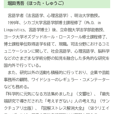
堀田秀吾（ほった・しゅうご）
言語学者（法言語学、心理言語学）、明治大学教授。
1999年、シカゴ大学言語学部博士課程修了（Ph.D. in
Linguistics、言語学博士）後、立命館大学法学部助教授、
ヨーク大学オズグッドホール・ロースクール修士課程修了、
博士課程単位取得退学を経て、現職。司法分野におけるコミ
ュニケーションに関して、社会言語学、心理言語学、脳科学
などのさまざまな学術分野の知見を融合した多角的な研究を
国内外で行っている。
また、研究以外の活動も積極的に行っており、企業や芸能
事務所の顧問、ワイドショーのレギュラー・コメンテーター
なども務める。
『科学的に元気になる方法集めました』（文響社）、『最先
端研究で導きだされた「考えすぎない」人の考え方』（サン
クチュアリ出版）、『図解ストレス解消大全』（SBクリエイ