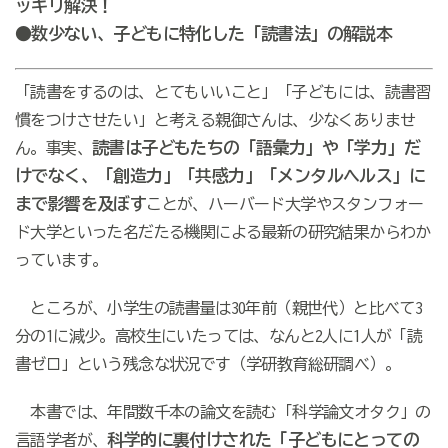
ッキリ解決！
●数少ない、子どもに特化した「読書法」の解説本
「読書をするのは、とてもいいこと」「子どもには、読書習
慣をつけさせたい」と考える親御さんは、少なくありませ
読書は子どもたちの「語彙力」や「学力」だ
ん。事実、
けでなく、「創造力」「共感力」「メンタルヘルス」に
まで影響を及ぼす
ことが、ハーバード大学やスタンフォー
ド大学といった名だたる機関による最新の研究結果からわか
っています。
ところが、小学生の読書量は30年前（親世代）と比べて3
分の1に減少。高校生にいたっては、なんと2人に1人が「読
書ゼロ」という残念な状況です（学研教育総研調べ）。
本書では、年間数千本の論文を読む「科学論文オタク」の
科学的に裏付けされた「子どもにとっての
言語学者が、