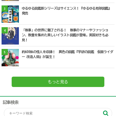
ゆるゆる図鑑新シリーズはサイエンス！『ゆるゆる地球図鑑』
3
発売
「執事」の世界に魅了される！ 執事のマナーやファッショ
4
ン、教養を集めた美しいイラスト図鑑が登場。英国好きも必
見！
約600体の怪人を収録！ 異色の図鑑『学研の図鑑 仮面ライダ
5
ー 改造人間』が誕生！
もっと見る
記事検索