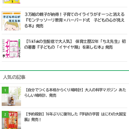
３万組の親子が納得！子育てのイライラがすーっと消える
『モンテッソーリ教育×ハーバード式 子どもの心が見え
る本』発売
【TikTokの生配信で大人気】 保育士歴22年「ちえ先生」初
の著書『子どもの「イヤイヤ期」を楽しむ本』発売
人気の記事
【自分でつくる本格からくり鳩時計】大人の科学マガジン あた
1
らしい鳩時計、発売
【予約殺到】16年ぶりに復刊した『学研の学習 はにわの大国宝
2
展』発売！