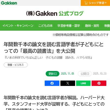
イベント・キャンペーン
こどもの本
学習参考書・語学
趣味・実用
教養
※価格等商品情報は記事公開時点のものです
年間数千本の論文を読む言語学者が子どもにと
っての「最高の読書法」を大公開
『いまの科学でいちばん正しい 子どもの読書 読み方、ハマらせ方』
教養・ビジネス
2025.11.05
2025.10.28
更新日
公開日
年間数千本の論文を読む言語学者が解説。ハーバード大
学、スタンフォード大学が証明する、子どもにとっての