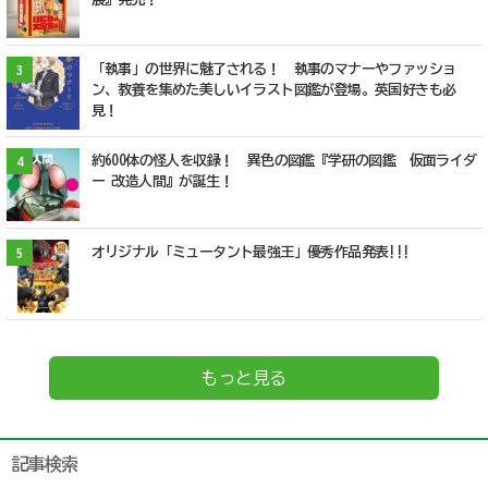
「執事」の世界に魅了される！ 執事のマナーやファッショ
3
ン、教養を集めた美しいイラスト図鑑が登場。英国好きも必
見！
約600体の怪人を収録！ 異色の図鑑『学研の図鑑 仮面ライダ
4
ー 改造人間』が誕生！
オリジナル「ミュータント最強王」優秀作品発表!!!
5
もっと見る
記事検索