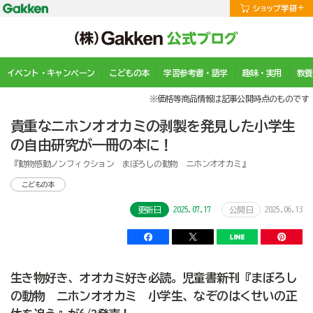
イベント・キャンペーン
こどもの本
学習参考書・語学
趣味・実用
教養
※価格等商品情報は記事公開時点のものです
貴重なニホンオオカミの剥製を発見した小学生
の自由研究が一冊の本に！
『動物感動ノンフィクション まぼろしの動物 ニホンオオカミ』
こどもの本
2025.07.17
2025.06.13
更新日
公開日
生き物好き、オオカミ好き必読。児童書新刊『まぼろし
の動物 ニホンオオカミ 小学生、なぞのはくせいの正