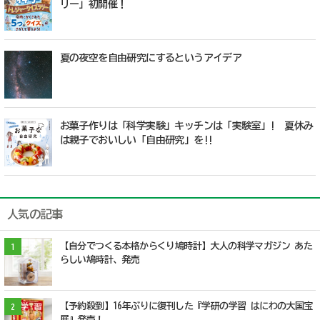
リー」初開催！
夏の夜空を自由研究にするというアイデア
お菓子作りは「科学実験」キッチンは「実験室」! 夏休み
は親子でおいしい「自由研究」を!!
人気の記事
【自分でつくる本格からくり鳩時計】大人の科学マガジン あた
1
らしい鳩時計、発売
【予約殺到】16年ぶりに復刊した『学研の学習 はにわの大国宝
2
展』発売！