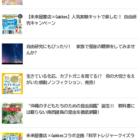
【未来屋書店×Gakken】人気実験キットで楽しむ！ 自由研
究キャンペーン
自由研究にもぴったり! 家族で星座の観察をしてみませ
んか?
生きている化石、カブトガニを育てる!? 命の大切さをえ
がいた感動ノンフィクション、発売!
“沖縄の子どもたちのための昆虫図鑑”誕生!! 教科書に
は載らない南西諸島の昆虫を徹底網羅!
未来屋書店×Gakkenコラボ企画「科学トレジャークイズラ