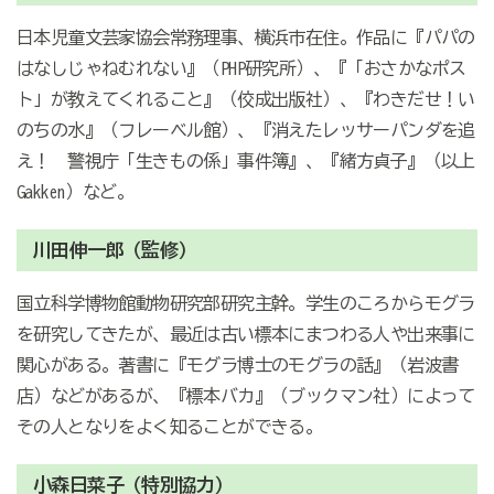
日本児童文芸家協会常務理事、横浜市在住。作品に『パパの
はなしじゃねむれない』（PHP研究所）、『「おさかなポス
ト」が教えてくれること』（佼成出版社）、『わきだせ！い
のちの水』（フレーベル館）、『消えたレッサーパンダを追
え！ 警視庁「生きもの係」事件簿』、『緒方貞子』（以上
Gakken）など。
川田伸一郎（監修）
国立科学博物館動物研究部研究主幹。学生のころからモグラ
を研究してきたが、最近は古い標本にまつわる人や出来事に
関心がある。著書に『モグラ博士のモグラの話』（岩波書
店）などがあるが、『標本バカ』（ブックマン社）によって
その人となりをよく知ることができる。
小森日菜子（特別協力）